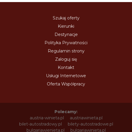
Szukaj oferty
Kierunki
Destynacje
Polityka Prywatności
Regulamin strony
Zaloguj się
Kontakt
Usługi Internetowe
Oferta Współpracy
Polecamy:
austria-winieta.pl
austriawinieta.pl
bilet-autostradowy.pl
bilety-autostradowe.pl
bulgariawienieta.pl
bulgariawinieta.pl