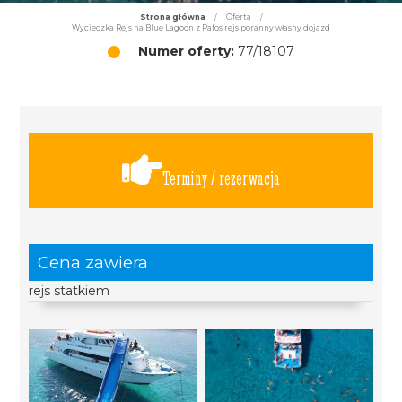
Strona główna
/
Oferta
/
Wycieczka Rejs na Blue Lagoon z Pafos rejs poranny własny dojazd
Numer oferty:
77/18107
Terminy / rezerwacja
Cena zawiera
rejs statkiem