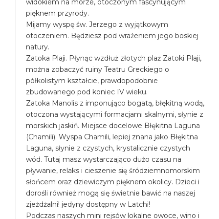
widokiem na morze, otoczonym fascynującym
pięknem przyrody.
Mijamy wyspę św. Jerzego z wyjątkowym
otoczeniem. Będziesz pod wrażeniem jego boskiej
natury.
Zatoka Plaji. Płynąc wzdłuż złotych plaż Zatoki Plaji,
można zobaczyć ruiny Teatru Greckiego o
półkolistym kształcie, prawdopodobnie
zbudowanego pod koniec IV wieku.
Zatoka Manolis z imponująco bogatą, błękitną wodą,
otoczona wystającymi formacjami skalnymi, słynie z
morskich jaskiń. Miejsce docelowe Błękitna Laguna
(Chamili). Wyspa Chamili, lepiej znana jako Błękitna
Laguna, słynie z czystych, krystalicznie czystych
wód. Tutaj masz wystarczająco dużo czasu na
pływanie, relaks i cieszenie się śródziemnomorskim
słońcem oraz dziewiczym pięknem okolicy. Dzieci i
dorośli również mogą się świetnie bawić na naszej
zjeżdżalni! jedyny dostępny w Latchi!
Podczas naszych mini rejsów lokalne owoce, wino i