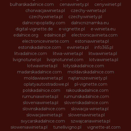
bulharskadalnice.com
cenawiniety.pl
cenywiniet.pl
chorwacjawinieta.pl
czechy-winieta.pl
czechywinieta.pl
czechywiniety.pl
dalnicnipoplatky.com
dalnicniznamka.eu
digital-vignette.de
e-vignette.pl
e-winieta.eu
edalnice.org
edalnice.pl
electronicavinieta.com
electroniceviniete.com
estoniawinieta.pl
estonskadalnice.com
ewinieta.pl
info365.pl
litvadalnice.com
litwa-winieta.pl
litwawinieta.pl
livignotunel.pl
livignotunnel.com
lotvawinieta.pl
lotwawinieta.pl
lotysskadalnice.com
madarskadalnice.com
moldavskadalnice.com
moldawiawinieta.pl
najtanszewiniety.pl
oplatyautostradowe.pl
pl-vignette.com
polskadalnice.com
rakouskadalnice.com
rumuniawinieta.pl
rumunskadalnice.com
sloveniawinieta.pl
slovenskadalnice.com
slovinskadalnice.com
slowacja-winieta.pl
slowacjawinieta.pl
sloweniawinieta.pl
svycarskadalnice.com
szwajcariawinieta.pl
słoweniawinieta.pl
tunellivigno.pl
vignette-at.com