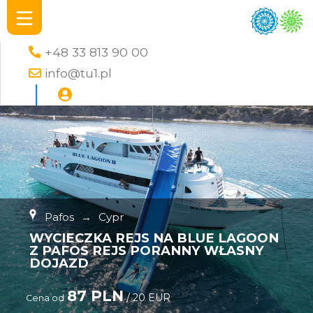
+48 33 813 90 00
info@tu1.pl
Pafos
→
Cypr
WYCIECZKA REJS NA BLUE LAGOON
Z PAFOS REJS PORANNY WŁASNY
DOJAZD
87 PLN
/ 20 EUR
Cena od