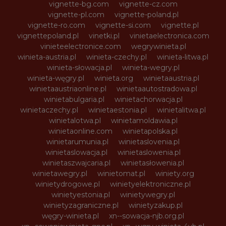
vignette-bg.com
vignette-cz.com
vignette-pl.com
vignette-poland.pl
vignette-ro.com
vignette-si.com
vignette.pl
vignettepoland.pl
vinetki.pl
vinietaelectronica.com
vinieteelectronice.com
wegrywinieta.pl
winieta-austria.pl
winieta-czechy.pl
winieta-litwa.pl
winieta-słowacja.pl
winieta-wegry.pl
winieta-węgry.pl
winieta.org
winietaaustria.pl
winietaaustriaonline.pl
winietaautostradowa.pl
winietabulgaria.pl
winietachorwacja.pl
winietaczechy.pl
winietaestonia.pl
winietalitwa.pl
winietalotwa.pl
winietamoldawia.pl
winietaonline.com
winietapolska.pl
winietarumunia.pl
winietaslovenia.pl
winietaslowacja.pl
winietaslowenia.pl
winietaszwajcaria.pl
winietasłowenia.pl
winietawegry.pl
winietomat.pl
winiety.org
winietydrogowe.pl
winietyelektroniczne.pl
winietyestonia.pl
winietywegry.pl
winietyzagraniczne.pl
winietyzakup.pl
węgry-winieta.pl
xn--sowacja-njb.org.pl