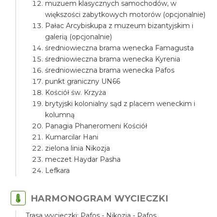
muzuem klasycznych samochodów, w
większości zabytkowych motorów (opcjonalnie)
Pałac Arcybiskupa z muzeum bizantyjskim i
galerią (opcjonalnie)
średniowieczna brama wenecka Famagusta
średniowieczna brama wenecka Kyrenia
średniowieczna brama wenecka Pafos
punkt graniczny UN66
Kościół św. Krzyża
brytyjski kolonialny sąd z placem weneckim i
kolumną
Panagia Phaneromeni Kościół
Kumarcilar Hani
zielona linia Nikozja
meczet Haydar Pasha
Lefkara
HARMONOGRAM WYCIECZKI
Trasa wycieczki: Pafos - Nikozja - Pafos