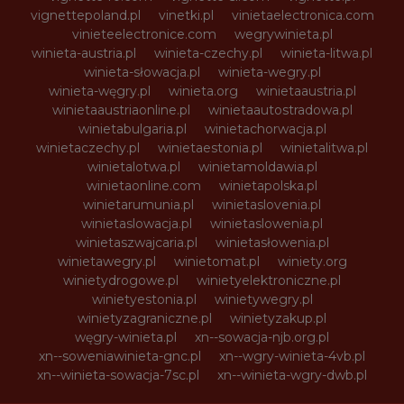
vignettepoland.pl
vinetki.pl
vinietaelectronica.com
vinieteelectronice.com
wegrywinieta.pl
winieta-austria.pl
winieta-czechy.pl
winieta-litwa.pl
winieta-słowacja.pl
winieta-wegry.pl
winieta-węgry.pl
winieta.org
winietaaustria.pl
winietaaustriaonline.pl
winietaautostradowa.pl
winietabulgaria.pl
winietachorwacja.pl
winietaczechy.pl
winietaestonia.pl
winietalitwa.pl
winietalotwa.pl
winietamoldawia.pl
winietaonline.com
winietapolska.pl
winietarumunia.pl
winietaslovenia.pl
winietaslowacja.pl
winietaslowenia.pl
winietaszwajcaria.pl
winietasłowenia.pl
winietawegry.pl
winietomat.pl
winiety.org
winietydrogowe.pl
winietyelektroniczne.pl
winietyestonia.pl
winietywegry.pl
winietyzagraniczne.pl
winietyzakup.pl
węgry-winieta.pl
xn--sowacja-njb.org.pl
xn--soweniawinieta-gnc.pl
xn--wgry-winieta-4vb.pl
xn--winieta-sowacja-7sc.pl
xn--winieta-wgry-dwb.pl