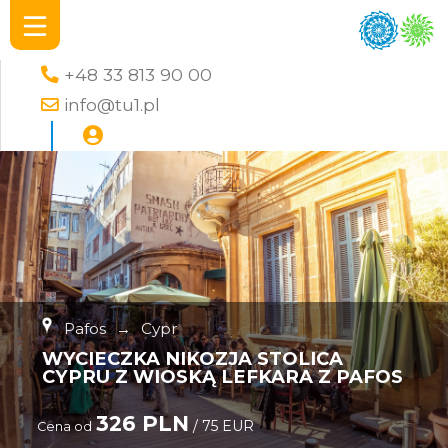
+48 33 813 90 00
info@tu1.pl
Pafos
→
Cypr
WYCIECZKA NIKOZJA STOLICA
CYPRU Z WIOSKĄ LEFKARA Z PAFOS
326 PLN
/ 75 EUR
Cena od