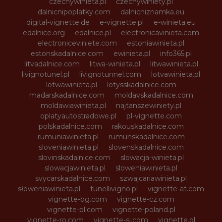
czechywinieta.pl
czechywiniety.pl
dalnicnipoplatky.com
dalnicniznamka.eu
digital-vignette.de
e-vignette.pl
e-winieta.eu
edalnice.org
edalnice.pl
electronicavinieta.com
electroniceviniete.com
estoniawinieta.pl
estonskadalnice.com
ewinieta.pl
info365.pl
litvadalnice.com
litwa-winieta.pl
litwawinieta.pl
livignotunel.pl
livignotunnel.com
lotvawinieta.pl
lotwawinieta.pl
lotysskadalnice.com
madarskadalnice.com
moldavskadalnice.com
moldawiawinieta.pl
najtanszewiniety.pl
oplatyautostradowe.pl
pl-vignette.com
polskadalnice.com
rakouskadalnice.com
rumuniawinieta.pl
rumunskadalnice.com
sloveniawinieta.pl
slovenskadalnice.com
slovinskadalnice.com
slowacja-winieta.pl
slowacjawinieta.pl
sloweniawinieta.pl
svycarskadalnice.com
szwajcariawinieta.pl
słoweniawinieta.pl
tunellivigno.pl
vignette-at.com
vignette-bg.com
vignette-cz.com
vignette-pl.com
vignette-poland.pl
vignette-ro.com
vignette-si.com
vignette.pl