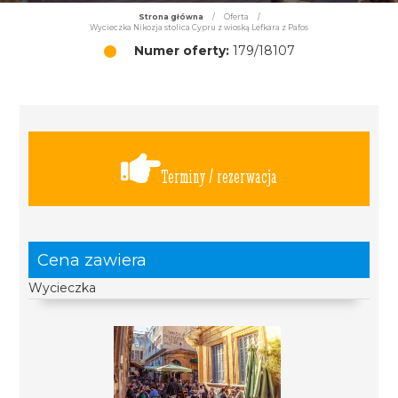
Strona główna
/
Oferta
/
Wycieczka Nikozja stolica Cypru z wioską Lefkara z Pafos
Numer oferty:
179/18107
Terminy / rezerwacja
Cena zawiera
Wycieczka