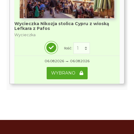
Wycieczka Nikozja stolica Cypru z wioską
Lefkara z Pafos
Wycieczka
Ilość:
→
06.08.2026
06.08.2026
WYBRANO