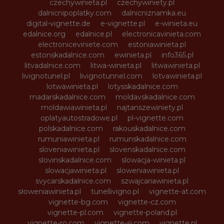
czechywinieta.pl
czechywiniety.pl
dalnicnipoplatky.com
dalnicniznamka.eu
digital-vignette.de
e-vignette.pl
e-winieta.eu
edalnice.org
edalnice.pl
electronicavinieta.com
electroniceviniete.com
estoniawinieta.pl
estonskadalnice.com
ewinieta.pl
info365.pl
litvadalnice.com
litwa-winieta.pl
litwawinieta.pl
livignotunel.pl
livignotunnel.com
lotvawinieta.pl
lotwawinieta.pl
lotysskadalnice.com
madarskadalnice.com
moldavskadalnice.com
moldawiawinieta.pl
najtanszewiniety.pl
oplatyautostradowe.pl
pl-vignette.com
polskadalnice.com
rakouskadalnice.com
rumuniawinieta.pl
rumunskadalnice.com
sloveniawinieta.pl
slovenskadalnice.com
slovinskadalnice.com
slowacja-winieta.pl
slowacjawinieta.pl
sloweniawinieta.pl
svycarskadalnice.com
szwajcariawinieta.pl
słoweniawinieta.pl
tunellivigno.pl
vignette-at.com
vignette-bg.com
vignette-cz.com
vignette-pl.com
vignette-poland.pl
vignette-ro.com
vignette-si.com
vignette.pl