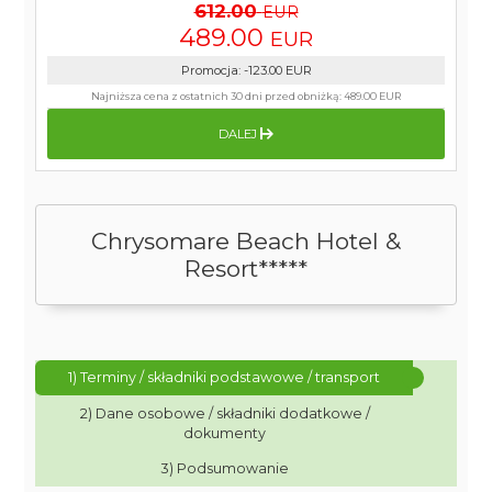
612.00
EUR
489.00
EUR
Promocja
:
-123.00
EUR
Najniższa cena z ostatnich 30 dni przed obniżką:
489.00 EUR
DALEJ
Chrysomare Beach Hotel &
Resort*****
1) Terminy / składniki podstawowe / transport
2) Dane osobowe / składniki dodatkowe /
dokumenty
3) Podsumowanie