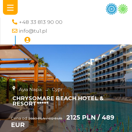
+48 33 813 90 00
info@tu1.pl
Ayia Napa
→
Cypr
CHRYSOMARE BEACH HOTEL &
RESORT*****
2125 PLN / 489
Cena od
2660 PLN / 612 EUR
EUR