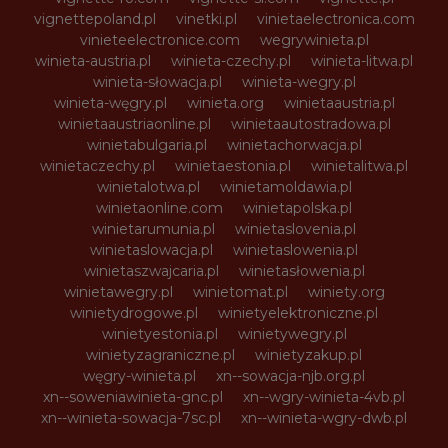
vignettepoland.pl
vinetki.pl
vinietaelectronica.com
vinieteelectronice.com
wegrywinieta.pl
winieta-austria.pl
winieta-czechy.pl
winieta-litwa.pl
winieta-słowacja.pl
winieta-wegry.pl
winieta-węgry.pl
winieta.org
winietaaustria.pl
winietaaustriaonline.pl
winietaautostradowa.pl
winietabulgaria.pl
winietachorwacja.pl
winietaczechy.pl
winietaestonia.pl
winietalitwa.pl
winietalotwa.pl
winietamoldawia.pl
winietaonline.com
winietapolska.pl
winietarumunia.pl
winietaslovenia.pl
winietaslowacja.pl
winietaslowenia.pl
winietaszwajcaria.pl
winietasłowenia.pl
winietawegry.pl
winietomat.pl
winiety.org
winietydrogowe.pl
winietyelektroniczne.pl
winietyestonia.pl
winietywegry.pl
winietyzagraniczne.pl
winietyzakup.pl
węgry-winieta.pl
xn--sowacja-njb.org.pl
xn--soweniawinieta-gnc.pl
xn--wgry-winieta-4vb.pl
xn--winieta-sowacja-7sc.pl
xn--winieta-wgry-dwb.pl