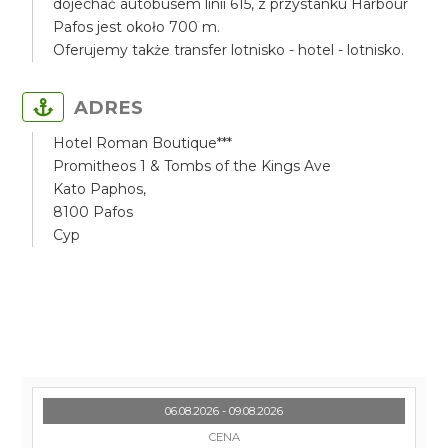
dojechać autobusem linii 615, z przystanku Harbour
Pafos jest około 700 m.
Oferujemy także transfer lotnisko - hotel - lotnisko.
ADRES
Hotel Roman Boutique***
Promitheos 1 & Tombs of the Kings Ave
Kato Paphos,
8100 Pafos
Cyp
06.08.2026 - 09.08.2026
CENA