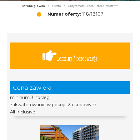
Strona główna
/
Oferta
/
Chrysomare Beach Hotel & Resort*****
Numer oferty:
118/18107
Terminy / rezerwacja
Cena zawiera
mininum 3 noclegi
zakwaterowanie w pokoju 2-osobowym
All Inclusive