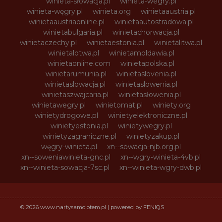
winieta-słowacja.pl
winieta-wegry.pl
winieta-węgry.pl
winieta.org
winietaaustria.pl
winietaaustriaonline.pl
winietaautostradowa.pl
winietabulgaria.pl
winietachorwacja.pl
winietaczechy.pl
winietaestonia.pl
winietalitwa.pl
winietalotwa.pl
winietamoldawia.pl
winietaonline.com
winietapolska.pl
winietarumunia.pl
winietaslovenia.pl
winietaslowacja.pl
winietaslowenia.pl
winietaszwajcaria.pl
winietasłowenia.pl
winietawegry.pl
winietomat.pl
winiety.org
winietydrogowe.pl
winietyelektroniczne.pl
winietyestonia.pl
winietywegry.pl
winietyzagraniczne.pl
winietyzakup.pl
węgry-winieta.pl
xn--sowacja-njb.org.pl
xn--soweniawinieta-gnc.pl
xn--wgry-winieta-4vb.pl
xn--winieta-sowacja-7sc.pl
xn--winieta-wgry-dwb.pl
© 2026 www.nartysamolotem.pl | powered by FENIQS