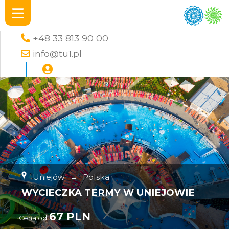
+48 33 813 90 00
info@tu1.pl
Uniejów
→
Polska
WYCIECZKA TERMY W UNIEJOWIE
67 PLN
Cena od