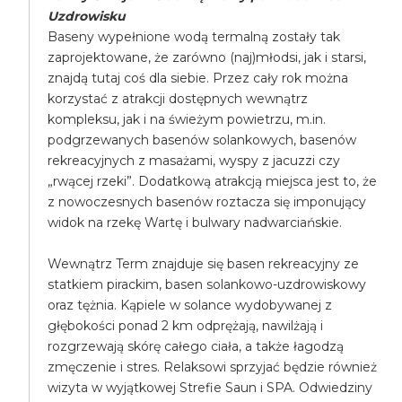
Uzdrowisku
Baseny wypełnione wodą termalną zostały tak
zaprojektowane, że zarówno (naj)młodsi, jak i starsi,
znajdą tutaj coś dla siebie. Przez cały rok można
korzystać z atrakcji dostępnych wewnątrz
kompleksu, jak i na świeżym powietrzu, m.in.
podgrzewanych basenów solankowych, basenów
rekreacyjnych z masażami, wyspy z jacuzzi czy
„rwącej rzeki”. Dodatkową atrakcją miejsca jest to, że
z nowoczesnych basenów roztacza się imponujący
widok na rzekę Wartę i bulwary nadwarciańskie.
Wewnątrz Term znajduje się basen rekreacyjny ze
statkiem pirackim, basen solankowo-uzdrowiskowy
oraz tężnia. Kąpiele w solance wydobywanej z
głębokości ponad 2 km odprężają, nawilżają i
rozgrzewają skórę całego ciała, a także łagodzą
zmęczenie i stres. Relaksowi sprzyjać będzie również
wizyta w wyjątkowej Strefie Saun i SPA. Odwiedziny