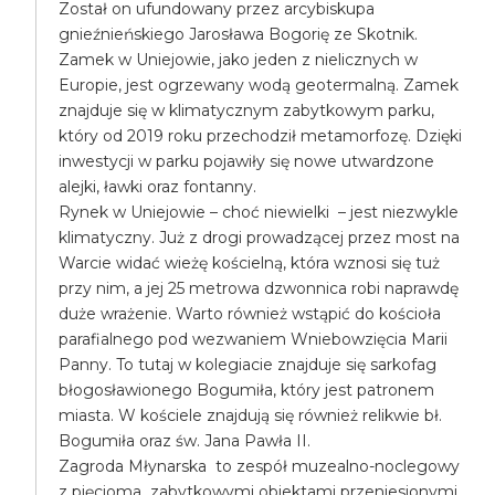
Został on ufundowany przez arcybiskupa
gnieźnieńskiego Jarosława Bogorię ze Skotnik.
Zamek w Uniejowie, jako jeden z nielicznych w
Europie, jest ogrzewany wodą geotermalną. Zamek
znajduje się w klimatycznym zabytkowym parku,
który od 2019 roku przechodził metamorfozę. Dzięki
inwestycji w parku pojawiły się nowe utwardzone
alejki, ławki oraz fontanny.
Rynek w Uniejowie – choć niewielki – jest niezwykle
klimatyczny. Już z drogi prowadzącej przez most na
Warcie widać wieżę kościelną, która wznosi się tuż
przy nim, a jej 25 metrowa dzwonnica robi naprawdę
duże wrażenie. Warto również wstąpić do kościoła
parafialnego pod wezwaniem Wniebowzięcia Marii
Panny. To tutaj w kolegiacie znajduje się sarkofag
błogosławionego Bogumiła, który jest patronem
miasta. W kościele znajdują się również relikwie bł.
Bogumiła oraz św. Jana Pawła II.
Zagroda Młynarska to zespół muzealno-noclegowy
z pięcioma zabytkowymi obiektami przeniesionymi