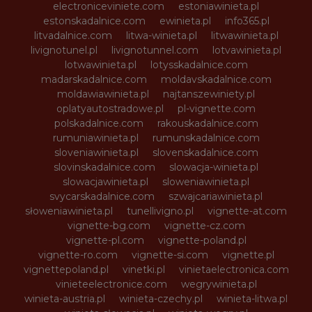
electroniceviniete.com
estoniawinieta.pl
estonskadalnice.com
ewinieta.pl
info365.pl
litvadalnice.com
litwa-winieta.pl
litwawinieta.pl
livignotunel.pl
livignotunnel.com
lotvawinieta.pl
lotwawinieta.pl
lotysskadalnice.com
madarskadalnice.com
moldavskadalnice.com
moldawiawinieta.pl
najtanszewiniety.pl
oplatyautostradowe.pl
pl-vignette.com
polskadalnice.com
rakouskadalnice.com
rumuniawinieta.pl
rumunskadalnice.com
sloveniawinieta.pl
slovenskadalnice.com
slovinskadalnice.com
slowacja-winieta.pl
slowacjawinieta.pl
sloweniawinieta.pl
svycarskadalnice.com
szwajcariawinieta.pl
słoweniawinieta.pl
tunellivigno.pl
vignette-at.com
vignette-bg.com
vignette-cz.com
vignette-pl.com
vignette-poland.pl
vignette-ro.com
vignette-si.com
vignette.pl
vignettepoland.pl
vinetki.pl
vinietaelectronica.com
vinieteelectronice.com
wegrywinieta.pl
winieta-austria.pl
winieta-czechy.pl
winieta-litwa.pl