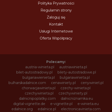
Polityka Prywatności
Regulamin strony
Zaloguj się
Kontakt
Usługi Internetowe
Oferta Współpracy
Polecamy:
austria-winieta.pl
austriawinieta.pl
bilet-autostradowy.pl
bilety-autostradowe.pl
bulgariawienieta.pl
bulgariawinieta.pl
bulharskadalnice.com
cenawiniety.pl
cenywiniet.pl
chorwacjawinieta.pl
czechy-winieta.pl
czechywinieta.pl
czechywiniety.pl
dalnicnipoplatky.com
dalnicniznamka.eu
digital-vignette.de
e-vignette.pl
e-winieta.eu
edalnice.org
edalnice.pl
electronicavinieta.com