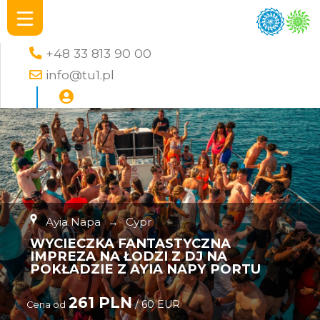
+48 33 813 90 00
info@tu1.pl
Ayia Napa
→
Cypr
WYCIECZKA FANTASTYCZNA
IMPREZA NA ŁODZI Z DJ NA
POKŁADZIE Z AYIA NAPY PORTU
261 PLN
/ 60 EUR
Cena od