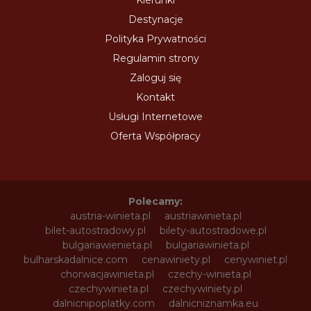
Destynacje
Polityka Prywatności
Regulamin strony
Zaloguj się
Kontakt
Usługi Internetowe
Oferta Współpracy
Polecamy:
austria-winieta.pl
austriawinieta.pl
bilet-autostradowy.pl
bilety-autostradowe.pl
bulgariawienieta.pl
bulgariawinieta.pl
bulharskadalnice.com
cenawiniety.pl
cenywiniet.pl
chorwacjawinieta.pl
czechy-winieta.pl
czechywinieta.pl
czechywiniety.pl
dalnicnipoplatky.com
dalnicniznamka.eu