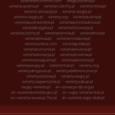
vinieteelectronice.com
wegrywinieta.pl
winieta-austria.pl
winieta-czechy.pl
winieta-litwa.pl
winieta-słowacja.pl
winieta-wegry.pl
winieta-węgry.pl
winieta.org
winietaaustria.pl
winietaaustriaonline.pl
winietaautostradowa.pl
winietabulgaria.pl
winietachorwacja.pl
winietaczechy.pl
winietaestonia.pl
winietalitwa.pl
winietalotwa.pl
winietamoldawia.pl
winietaonline.com
winietapolska.pl
winietarumunia.pl
winietaslovenia.pl
winietaslowacja.pl
winietaslowenia.pl
winietaszwajcaria.pl
winietasłowenia.pl
winietawegry.pl
winietomat.pl
winiety.org
winietydrogowe.pl
winietyelektroniczne.pl
winietyestonia.pl
winietywegry.pl
winietyzagraniczne.pl
winietyzakup.pl
węgry-winieta.pl
xn--sowacja-njb.org.pl
xn--soweniawinieta-gnc.pl
xn--wgry-winieta-4vb.pl
xn--winieta-sowacja-7sc.pl
xn--winieta-wgry-dwb.pl