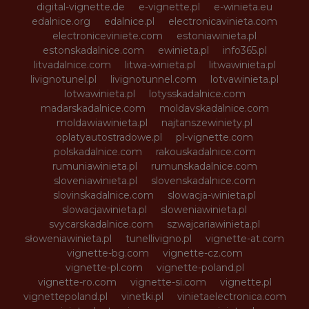
digital-vignette.de
e-vignette.pl
e-winieta.eu
edalnice.org
edalnice.pl
electronicavinieta.com
electroniceviniete.com
estoniawinieta.pl
estonskadalnice.com
ewinieta.pl
info365.pl
litvadalnice.com
litwa-winieta.pl
litwawinieta.pl
livignotunel.pl
livignotunnel.com
lotvawinieta.pl
lotwawinieta.pl
lotysskadalnice.com
madarskadalnice.com
moldavskadalnice.com
moldawiawinieta.pl
najtanszewiniety.pl
oplatyautostradowe.pl
pl-vignette.com
polskadalnice.com
rakouskadalnice.com
rumuniawinieta.pl
rumunskadalnice.com
sloveniawinieta.pl
slovenskadalnice.com
slovinskadalnice.com
slowacja-winieta.pl
slowacjawinieta.pl
sloweniawinieta.pl
svycarskadalnice.com
szwajcariawinieta.pl
słoweniawinieta.pl
tunellivigno.pl
vignette-at.com
vignette-bg.com
vignette-cz.com
vignette-pl.com
vignette-poland.pl
vignette-ro.com
vignette-si.com
vignette.pl
vignettepoland.pl
vinetki.pl
vinietaelectronica.com