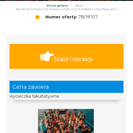
Strona główna
/
Oferta
/
Wycieczka Fantastyczna impreza na łodzi z DJ na pokładzie z Ayia Napy portu
Numer oferty:
78/18107
Terminy / rezerwacja
Cena zawiera
wycieczka fakultatywna