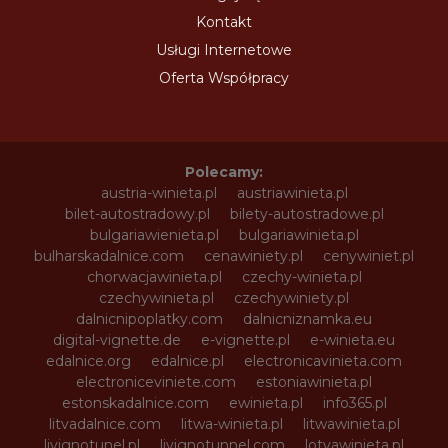
Kontakt
Usługi Internetowe
Oferta Współpracy
Polecamy:
austria-winieta.pl
austriawinieta.pl
bilet-autostradowy.pl
bilety-autostradowe.pl
bulgariawienieta.pl
bulgariawinieta.pl
bulharskadalnice.com
cenawiniety.pl
cenywiniet.pl
chorwacjawinieta.pl
czechy-winieta.pl
czechywinieta.pl
czechywiniety.pl
dalnicnipoplatky.com
dalnicniznamka.eu
digital-vignette.de
e-vignette.pl
e-winieta.eu
edalnice.org
edalnice.pl
electronicavinieta.com
electroniceviniete.com
estoniawinieta.pl
estonskadalnice.com
ewinieta.pl
info365.pl
litvadalnice.com
litwa-winieta.pl
litwawinieta.pl
livignotunel.pl
livignotunnel.com
lotvawinieta.pl