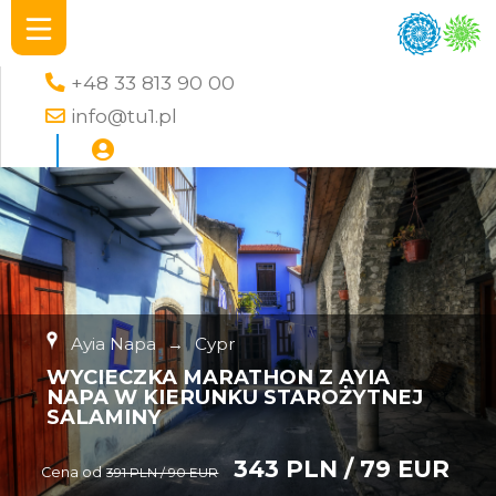
+48 33 813 90 00
info@tu1.pl
Ayia Napa
→
Cypr
WYCIECZKA MARATHON Z AYIA
NAPA W KIERUNKU STAROŻYTNEJ
SALAMINY
343 PLN / 79 EUR
Cena od
391 PLN / 90 EUR