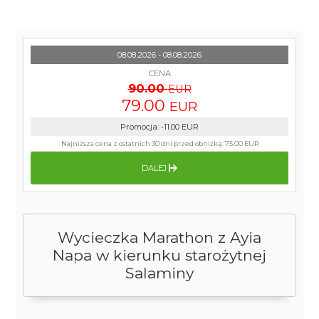
08.08.2026 - 08.08.2026
CENA
90.00
EUR
79.00
EUR
Promocja
:
-11.00
EUR
Najniższa cena z ostatnich 30 dni przed obniżką:
75.00 EUR
DALEJ
Wycieczka Marathon z Ayia
Napa w kierunku starożytnej
Salaminy