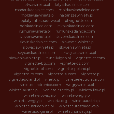
lotwawinieta.pl
lotysskadalnice.com
madarskadalnice.com
moldavskadalnice.com
moldawiawinieta.pl
najtanszewiniety.pl
oplatyautostradowe.pl
pl-vignette.com
polskadalnice.com
rakouskadalnice.com
rumuniawinieta.pl
rumunskadalnice.com
sloveniawinieta.pl
slovenskadalnice.com
slovinskadalnice.com
slowacja-winieta.pl
slowacjawinieta.pl
sloweniawinieta.pl
svycarskadalnice.com
szwajcariawinieta.pl
słoweniawinieta.pl
tunellivigno.pl
vignette-at.com
vignette-bg.com
vignette-cz.com
vignette-pl.com
vignette-poland.pl
vignette-ro.com
vignette-si.com
vignette.pl
vignettepoland.pl
vinetki.pl
vinietaelectronica.com
vinieteelectronice.com
wegrywinieta.pl
winieta-austria.pl
winieta-czechy.pl
winieta-litwa.pl
winieta-słowacja.pl
winieta-wegry.pl
winieta-węgry.pl
winieta.org
winietaaustria.pl
winietaaustriaonline.pl
winietaautostradowa.pl
winietabulgaria.pl
winietachorwacja.pl