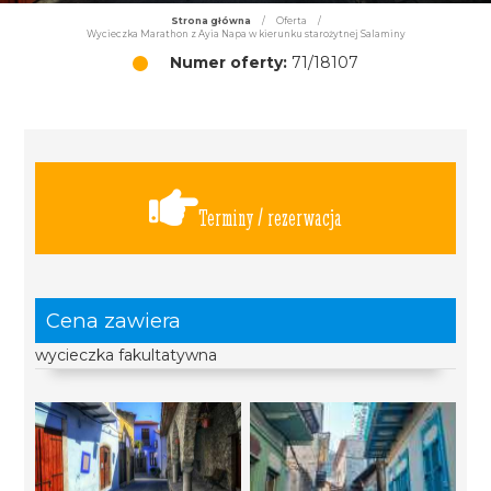
Strona główna
/
Oferta
/
Wycieczka Marathon z Ayia Napa w kierunku starożytnej Salaminy
Numer oferty:
71/18107
Terminy / rezerwacja
Cena zawiera
wycieczka fakultatywna