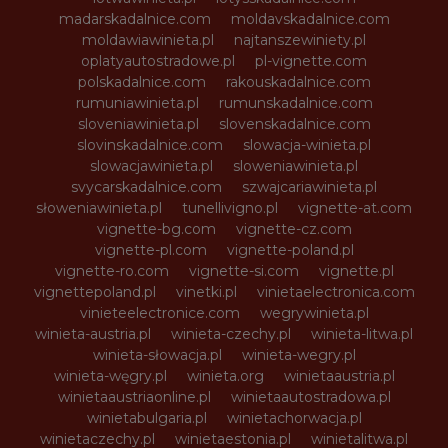
madarskadalnice.com
moldavskadalnice.com
moldawiawinieta.pl
najtanszewiniety.pl
oplatyautostradowe.pl
pl-vignette.com
polskadalnice.com
rakouskadalnice.com
rumuniawinieta.pl
rumunskadalnice.com
sloveniawinieta.pl
slovenskadalnice.com
slovinskadalnice.com
slowacja-winieta.pl
slowacjawinieta.pl
sloweniawinieta.pl
svycarskadalnice.com
szwajcariawinieta.pl
słoweniawinieta.pl
tunellivigno.pl
vignette-at.com
vignette-bg.com
vignette-cz.com
vignette-pl.com
vignette-poland.pl
vignette-ro.com
vignette-si.com
vignette.pl
vignettepoland.pl
vinetki.pl
vinietaelectronica.com
vinieteelectronice.com
wegrywinieta.pl
winieta-austria.pl
winieta-czechy.pl
winieta-litwa.pl
winieta-słowacja.pl
winieta-wegry.pl
winieta-węgry.pl
winieta.org
winietaaustria.pl
winietaaustriaonline.pl
winietaautostradowa.pl
winietabulgaria.pl
winietachorwacja.pl
winietaczechy.pl
winietaestonia.pl
winietalitwa.pl