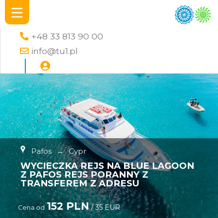
+48 33 813 90 00
info@tu1.pl
Pafos
→
Cypr
WYCIECZKA REJS NA BLUE LAGOON
Z PAFOS REJS PORANNY Z
TRANSFEREM Z ADRESU
152 PLN
/ 35 EUR
Cena od