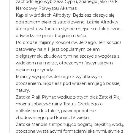
zachodniego wybrzeża Cypru, znanego jako Park
Narodowy Półwyspu Akamas.
Kąpiel w źródłach Afrodyty. Będziesz cieszyć się
oglądaniem pięknej zatoki zwanej Łaźnią Afrodyty,
która jest uważana za słynne miejsce mitologiczne,
odwiedzane przez boginię miłości.
Po drodze mijamy Kościół św. Jerzego. Ten kościół
datowany na XIII jest popularnym celem
pielgrzymek, zbudowanym na szczycie wzgórza z
widokiem na morze, otoczonym fascynującym
pięknem przyrody.
Mijamy wyspę św. Jerzego z wyjątkowym
otoczeniem. Będziesz pod wrażeniem jego boskiej
natury.
Zatoka Plaji. Płynąc wzdłuż złotych plaż Zatoki Plaji,
można zobaczyć ruiny Teatru Greckiego o
półkolistym kształcie, prawdopodobnie
zbudowanego pod koniec IV wieku.
Zatoka Manolis z imponująco bogatą, błękitną wodą,
otoczona wystającymi formacjami skalnymi, słynie z