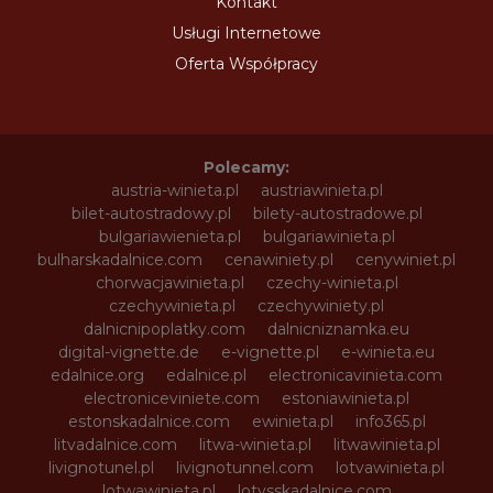
Kontakt
Usługi Internetowe
Oferta Współpracy
Polecamy:
austria-winieta.pl
austriawinieta.pl
bilet-autostradowy.pl
bilety-autostradowe.pl
bulgariawienieta.pl
bulgariawinieta.pl
bulharskadalnice.com
cenawiniety.pl
cenywiniet.pl
chorwacjawinieta.pl
czechy-winieta.pl
czechywinieta.pl
czechywiniety.pl
dalnicnipoplatky.com
dalnicniznamka.eu
digital-vignette.de
e-vignette.pl
e-winieta.eu
edalnice.org
edalnice.pl
electronicavinieta.com
electroniceviniete.com
estoniawinieta.pl
estonskadalnice.com
ewinieta.pl
info365.pl
litvadalnice.com
litwa-winieta.pl
litwawinieta.pl
livignotunel.pl
livignotunnel.com
lotvawinieta.pl
lotwawinieta.pl
lotysskadalnice.com