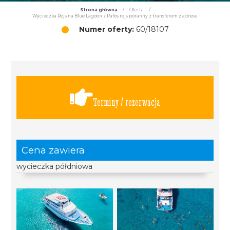
Strona główna
/
Oferta
/
Wycieczka Rejs na Blue Lagoon z Pafos rejs poranny z transferem z adresu
Numer oferty:
60/18107
Terminy / rezerwacja
Cena zawiera
wycieczka półdniowa