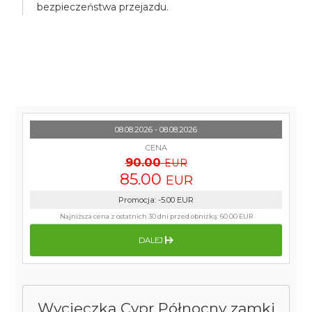
bezpieczeństwa przejazdu.
08.08.2026 - 08.08.2026
CENA
90.00
EUR
85.00
EUR
Promocja
:
-5.00
EUR
Najniższa cena z ostatnich 30 dni przed obniżką:
60.00 EUR
DALEJ
Wycieczka Cypr Północny zamki