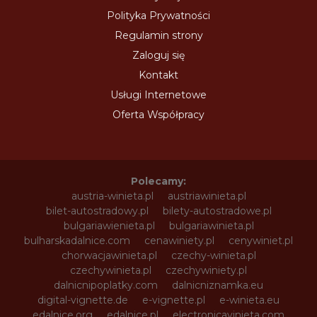
Polityka Prywatności
Regulamin strony
Zaloguj się
Kontakt
Usługi Internetowe
Oferta Współpracy
Polecamy:
austria-winieta.pl
austriawinieta.pl
bilet-autostradowy.pl
bilety-autostradowe.pl
bulgariawienieta.pl
bulgariawinieta.pl
bulharskadalnice.com
cenawiniety.pl
cenywiniet.pl
chorwacjawinieta.pl
czechy-winieta.pl
czechywinieta.pl
czechywiniety.pl
dalnicnipoplatky.com
dalnicniznamka.eu
digital-vignette.de
e-vignette.pl
e-winieta.eu
edalnice.org
edalnice.pl
electronicavinieta.com