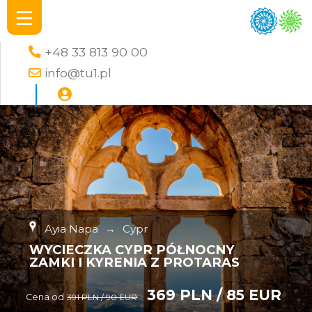
+48 33 813 90 00
info@tu1.pl
Ayia Napa
→
Cypr
WYCIECZKA CYPR PÓŁNOCNY
ZAMKI I KYRENIA Z PROTARAS
369 PLN / 85 EUR
Cena od
391 PLN / 90 EUR