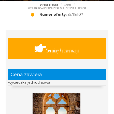
Strona główna
/
Oferta
/
Wycieczka Cypr Północny zamki i Kyrenia z Protaras
Numer oferty:
52/18107
Terminy / rezerwacja
Cena zawiera
wycieczka jednodniowa