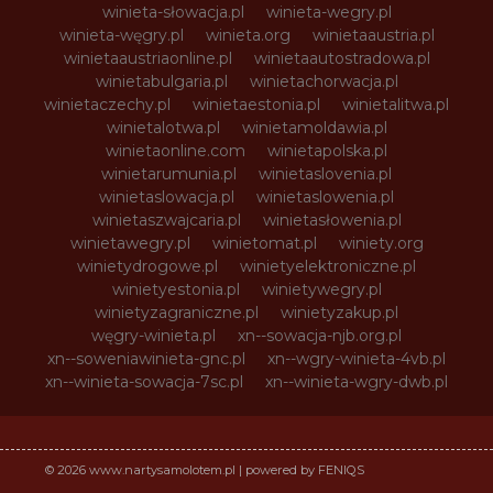
winieta-słowacja.pl
winieta-wegry.pl
winieta-węgry.pl
winieta.org
winietaaustria.pl
winietaaustriaonline.pl
winietaautostradowa.pl
winietabulgaria.pl
winietachorwacja.pl
winietaczechy.pl
winietaestonia.pl
winietalitwa.pl
winietalotwa.pl
winietamoldawia.pl
winietaonline.com
winietapolska.pl
winietarumunia.pl
winietaslovenia.pl
winietaslowacja.pl
winietaslowenia.pl
winietaszwajcaria.pl
winietasłowenia.pl
winietawegry.pl
winietomat.pl
winiety.org
winietydrogowe.pl
winietyelektroniczne.pl
winietyestonia.pl
winietywegry.pl
winietyzagraniczne.pl
winietyzakup.pl
węgry-winieta.pl
xn--sowacja-njb.org.pl
xn--soweniawinieta-gnc.pl
xn--wgry-winieta-4vb.pl
xn--winieta-sowacja-7sc.pl
xn--winieta-wgry-dwb.pl
© 2026 www.nartysamolotem.pl | powered by FENIQS