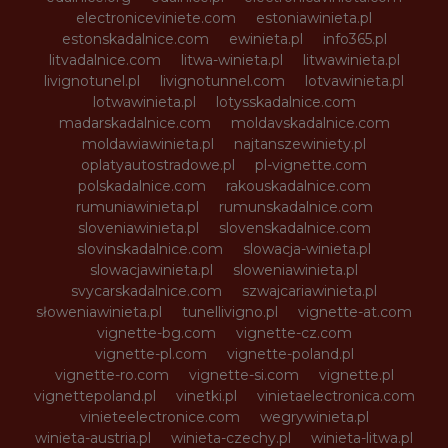
electroniceviniete.com
estoniawinieta.pl
estonskadalnice.com
ewinieta.pl
info365.pl
litvadalnice.com
litwa-winieta.pl
litwawinieta.pl
livignotunel.pl
livignotunnel.com
lotvawinieta.pl
lotwawinieta.pl
lotysskadalnice.com
madarskadalnice.com
moldavskadalnice.com
moldawiawinieta.pl
najtanszewiniety.pl
oplatyautostradowe.pl
pl-vignette.com
polskadalnice.com
rakouskadalnice.com
rumuniawinieta.pl
rumunskadalnice.com
sloveniawinieta.pl
slovenskadalnice.com
slovinskadalnice.com
slowacja-winieta.pl
slowacjawinieta.pl
sloweniawinieta.pl
svycarskadalnice.com
szwajcariawinieta.pl
słoweniawinieta.pl
tunellivigno.pl
vignette-at.com
vignette-bg.com
vignette-cz.com
vignette-pl.com
vignette-poland.pl
vignette-ro.com
vignette-si.com
vignette.pl
vignettepoland.pl
vinetki.pl
vinietaelectronica.com
vinieteelectronice.com
wegrywinieta.pl
winieta-austria.pl
winieta-czechy.pl
winieta-litwa.pl