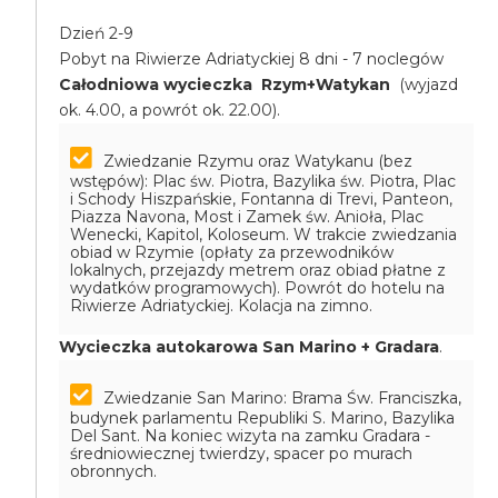
Dzień 2-9
Pobyt na Riwierze Adriatyckiej 8 dni - 7 noclegów
Całodniowa wycieczka Rzym+Watykan
(wyjazd
ok. 4.00, a powrót ok. 22.00).
Zwiedzanie Rzymu oraz Watykanu (bez
wstępów): Plac św. Piotra, Bazylika św. Piotra, Plac
i Schody Hiszpańskie, Fontanna di Trevi, Panteon,
Piazza Navona, Most i Zamek św. Anioła, Plac
Wenecki, Kapitol, Koloseum. W trakcie zwiedzania
obiad w Rzymie (opłaty za przewodników
lokalnych, przejazdy metrem oraz obiad płatne z
wydatków programowych). Powrót do hotelu na
Riwierze Adriatyckiej. Kolacja na zimno.
Wycieczka autokarowa San Marino + Gradara
.
Zwiedzanie San Marino: Brama Św. Franciszka,
budynek parlamentu Republiki S. Marino, Bazylika
Del Sant. Na koniec wizyta na zamku Gradara -
średniowiecznej twierdzy, spacer po murach
obronnych.