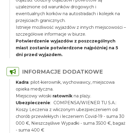
odjazdu. Godziny odjazdów i powrotów są
uzależnione od warunków drogowych i
ewentualnych korków na autostradach i kolejek na
przejściach granicznych.
Istnieje możliwość wyjazdów z innych miejscowości –
szczegółowe informacje w biurze.
Potwierdzenie wyjazdów z poszczególnych
miast zostanie potwierdzone najpóźniej na 5
dni przed wyjazdem.
INFORMACJE DODATKOWE
Kadra
: pilot-kierownik, wychowawcy, miejscowa
opieka medyczna.
Miejscowy włoski
ratownik
na plaży.
Ubezpieczenie
: COMPENSA/WIENER TU S.A.:
Koszy Leczenia z wliczonym ubezpieczeniem od
chorób przewlekłych i leczeniem Covid-19 - suma 30
000 €, Nieszczęśliwe Wypadki - suma 3500 €, bagaż
- suma 400 €