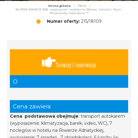
Strona główna
/
Oferta
/
WŁOSKIE WAKACJE 2026 - wypoczynek + zwiedzanie, Werona - Cattolica - Rzym -
Mirabilandia, Hotel Senior ***
Numer oferty:
215/18109
Terminy / rezerwacja
O
Cena zawiera
Cena podstawowa obejmuje
: transport autokarem
(wyposażenie: klimatyzacja, barek, video, WC), 7
noclegów w hotelu na Riwierze Adriatyckiej,
wyżywienie: 7 śniadań, 7 obiadokolacji, 6 lunchy (w