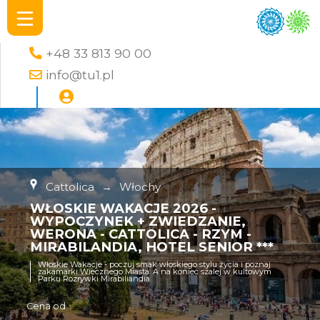
+48 33 813 90 00
info@tu1.pl
Cattolica
→
Włochy
WŁOSKIE WAKACJE 2026 -
WYPOCZYNEK + ZWIEDZANIE,
WERONA - CATTOLICA - RZYM -
MIRABILANDIA, HOTEL SENIOR ***
Włoskie Wakacje - poczuj smak włoskiego stylu życia i poznaj
zakamarki Wiecznego Miasta. A na koniec szalej w kultowym
Parku Rozrywki Mirabiliandia
Cena od