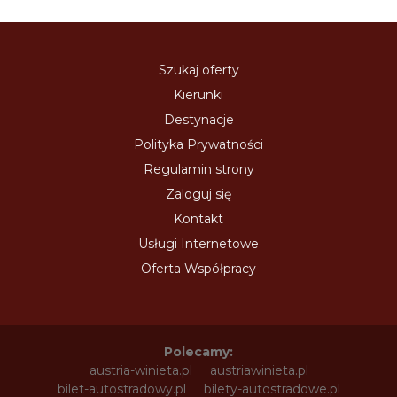
Szukaj oferty
Kierunki
Destynacje
Polityka Prywatności
Regulamin strony
Zaloguj się
Kontakt
Usługi Internetowe
Oferta Współpracy
Polecamy:
austria-winieta.pl
austriawinieta.pl
bilet-autostradowy.pl
bilety-autostradowe.pl