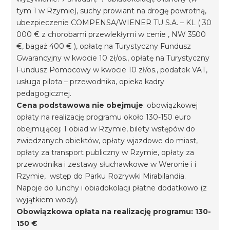
tym 1 w Rzymie), suchy prowiant na drogę powrotną,
ubezpieczenie COMPENSA/WIENER TU S.A. – KL ( 30
000 € z chorobami przewlekłymi w cenie , NW 3500
€, bagaż 400 € ), opłatę na Turystyczny Fundusz
Gwarancyjny w kwocie 10 zł/os., opłatę na Turystyczny
Fundusz Pomocowy w kwocie 10 zł/os., podatek VAT,
usługa pilota – przewodnika, opieka kadry
pedagogicznej.
Cena podstawowa nie obejmuje
: obowiązkowej
opłaty na realizację programu około 130-150 euro
obejmującej: 1 obiad w Rzymie, bilety wstępów do
zwiedzanych obiektów, opłaty wjazdowe do miast,
opłaty za transport publiczny w Rzymie, opłaty za
przewodnika i zestawy słuchawkowe w Weronie i i
Rzymie, wstęp do Parku Rozrywki Mirabilandia.
Napoje do lunchy i obiadokolacji płatne dodatkowo (z
wyjątkiem wody).
Obowiązkowa opłata na realizację programu: 130-
150 €