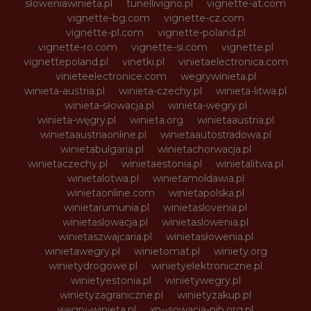
słoweniawinieta.pl
tunellivigno.pl
vignette-at.com
vignette-bg.com
vignette-cz.com
vignette-pl.com
vignette-poland.pl
vignette-ro.com
vignette-si.com
vignette.pl
vignettepoland.pl
vinetki.pl
vinietaelectronica.com
vinieteelectronice.com
wegrywinieta.pl
winieta-austria.pl
winieta-czechy.pl
winieta-litwa.pl
winieta-słowacja.pl
winieta-wegry.pl
winieta-węgry.pl
winieta.org
winietaaustria.pl
winietaaustriaonline.pl
winietaautostradowa.pl
winietabulgaria.pl
winietachorwacja.pl
winietaczechy.pl
winietaestonia.pl
winietalitwa.pl
winietalotwa.pl
winietamoldawia.pl
winietaonline.com
winietapolska.pl
winietarumunia.pl
winietaslovenia.pl
winietaslowacja.pl
winietaslowenia.pl
winietaszwajcaria.pl
winietasłowenia.pl
winietawegry.pl
winietomat.pl
winiety.org
winietydrogowe.pl
winietyelektroniczne.pl
winietyestonia.pl
winietywegry.pl
winietyzagraniczne.pl
winietyzakup.pl
węgry-winieta.pl
xn--sowacja-njb.org.pl