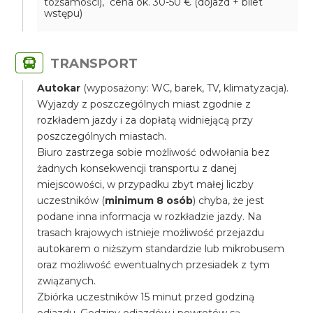
tożsamości), cena ok. 30-50 € (dojazd + bilet
wstępu)
TRANSPORT
Autokar
(wyposażony: WC, barek, TV, klimatyzacja).
Wyjazdy z poszczególnych miast zgodnie z
rozkładem jazdy i za dopłatą widniejącą przy
poszczególnych miastach.
Biuro zastrzega sobie możliwość odwołania bez
żadnych konsekwencji transportu z danej
miejscowości, w przypadku zbyt małej liczby
uczestników (
minimum 8 osób
) chyba, że jest
podane inna informacja w rozkładzie jazdy. Na
trasach krajowych istnieje możliwość przejazdu
autokarem o niższym standardzie lub mikrobusem
oraz możliwość ewentualnych przesiadek z tym
związanych.
Zbiórka uczestników 15 minut przed godziną