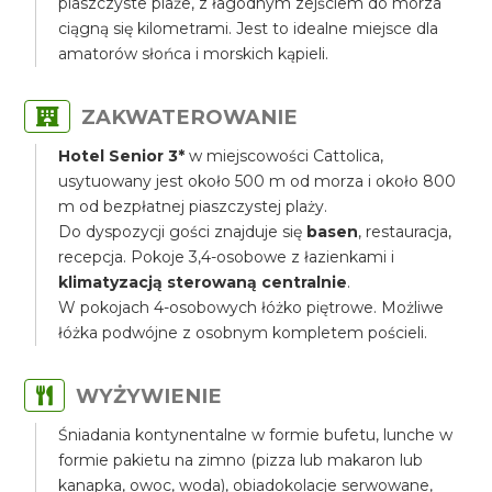
piaszczyste plaże, z łagodnym zejściem do morza
ciągną się kilometrami. Jest to idealne miejsce dla
amatorów słońca i morskich kąpieli.
ZAKWATEROWANIE
Hotel Senior 3*
w miejscowości Cattolica,
usytuowany jest około 500 m od morza i około 800
m od bezpłatnej piaszczystej plaży.
Do dyspozycji gości znajduje się
basen
, restauracja,
recepcja. Pokoje 3,4-osobowe z łazienkami i
klimatyzacją sterowaną centralnie
.
W pokojach 4-osobowych łóżko piętrowe. Możliwe
łóżka podwójne z osobnym kompletem pościeli.
WYŻYWIENIE
Śniadania kontynentalne w formie bufetu, lunche w
formie pakietu na zimno (pizza lub makaron lub
kanapka, owoc, woda), obiadokolacje serwowane,