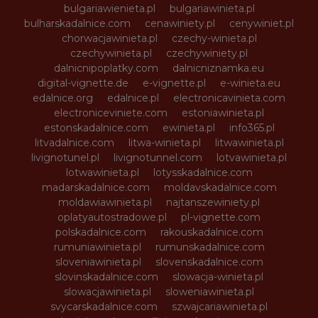
bulgariawienieta.pl
bulgariawinieta.pl
bulharskadalnice.com
cenawiniety.pl
cenywiniet.pl
chorwacjawinieta.pl
czechy-winieta.pl
czechywinieta.pl
czechywiniety.pl
dalnicnipoplatky.com
dalnicniznamka.eu
digital-vignette.de
e-vignette.pl
e-winieta.eu
edalnice.org
edalnice.pl
electronicavinieta.com
electroniceviniete.com
estoniawinieta.pl
estonskadalnice.com
ewinieta.pl
info365.pl
litvadalnice.com
litwa-winieta.pl
litwawinieta.pl
livignotunel.pl
livignotunnel.com
lotvawinieta.pl
lotwawinieta.pl
lotysskadalnice.com
madarskadalnice.com
moldavskadalnice.com
moldawiawinieta.pl
najtanszewiniety.pl
oplatyautostradowe.pl
pl-vignette.com
polskadalnice.com
rakouskadalnice.com
rumuniawinieta.pl
rumunskadalnice.com
sloveniawinieta.pl
slovenskadalnice.com
slovinskadalnice.com
slowacja-winieta.pl
slowacjawinieta.pl
sloweniawinieta.pl
svycarskadalnice.com
szwajcariawinieta.pl