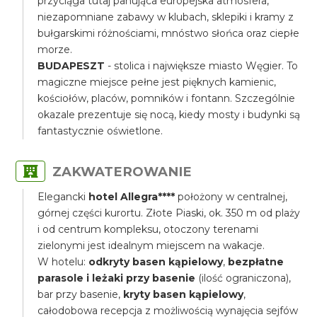
przyciąga tutaj panująca europejska atmosfera,
niezapomniane zabawy w klubach, sklepiki i kramy z
bułgarskimi różnościami, mnóstwo słońca oraz ciepłe
morze.
BUDAPESZT
- stolica i największe miasto Węgier. To
magiczne miejsce pełne jest pięknych kamienic,
kościołów, placów, pomników i fontann. Szczególnie
okazale prezentuje się nocą, kiedy mosty i budynki są
fantastycznie oświetlone.
ZAKWATEROWANIE
Elegancki
hotel Allegra****
położony w centralnej,
górnej części kurortu. Złote Piaski, ok. 350 m od plaży
i od centrum kompleksu, otoczony terenami
zielonymi jest idealnym miejscem na wakacje.
W hotelu:
odkryty basen kąpielowy
,
bezpłatne
parasole i leżaki przy basenie
(ilość ograniczona),
bar przy basenie,
kryty basen kąpielowy
,
całodobowa recepcja z możliwością wynajęcia sejfów