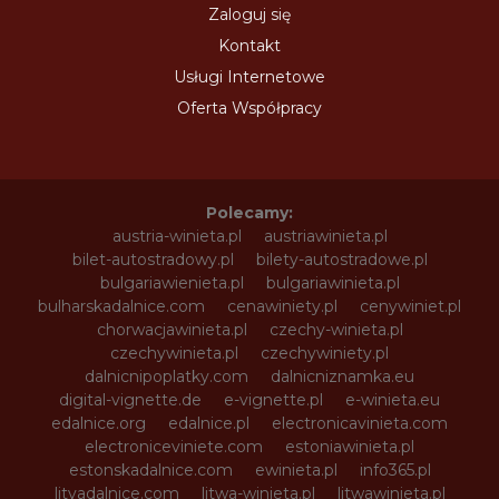
Zaloguj się
Kontakt
Usługi Internetowe
Oferta Współpracy
Polecamy:
austria-winieta.pl
austriawinieta.pl
bilet-autostradowy.pl
bilety-autostradowe.pl
bulgariawienieta.pl
bulgariawinieta.pl
bulharskadalnice.com
cenawiniety.pl
cenywiniet.pl
chorwacjawinieta.pl
czechy-winieta.pl
czechywinieta.pl
czechywiniety.pl
dalnicnipoplatky.com
dalnicniznamka.eu
digital-vignette.de
e-vignette.pl
e-winieta.eu
edalnice.org
edalnice.pl
electronicavinieta.com
electroniceviniete.com
estoniawinieta.pl
estonskadalnice.com
ewinieta.pl
info365.pl
litvadalnice.com
litwa-winieta.pl
litwawinieta.pl