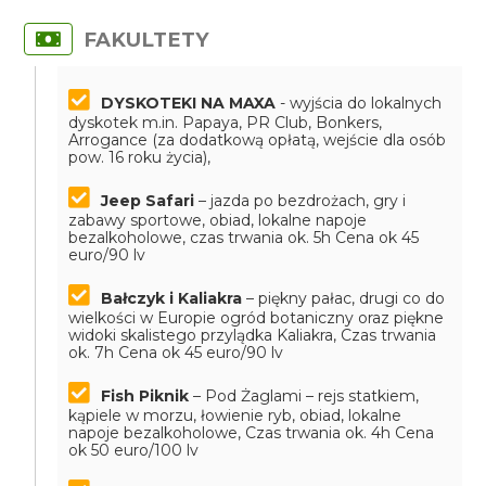
FAKULTETY
DYSKOTEKI NA MAXA
- wyjścia do lokalnych
dyskotek m.in. Papaya, PR Club, Bonkers,
Arrogance
(za dodatkową opłatą, wejście dla osób
pow. 16 roku życia),
Jeep Safari
– jazda po bezdrożach, gry i
zabawy sportowe, obiad, lokalne napoje
bezalkoholowe, czas trwania ok. 5h
Cena ok 45
euro/90 lv
Bałczyk i Kaliakra
– piękny pałac, drugi co do
wielkości w Europie ogród botaniczny oraz piękne
widoki skalistego przylądka Kaliakra, Czas trwania
ok. 7h
Cena ok 45 euro/90 lv
Fish Piknik
– Pod Żaglami – rejs statkiem,
kąpiele w morzu, łowienie ryb, obiad, lokalne
napoje bezalkoholowe, Czas trwania ok. 4h
Cena
ok 50 euro/100 lv