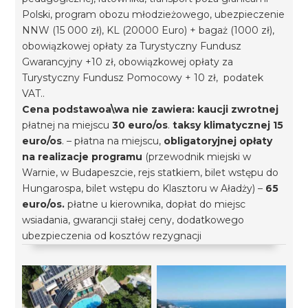
Polski, program obozu młodzieżowego, ubezpieczenie
NNW (15 000 zł), KL (20000 Euro) + bagaż (1000 zł),
obowiązkowej opłaty za Turystyczny Fundusz
Gwarancyjny +10 zł, obowiązkowej opłaty za
Turystyczny Fundusz Pomocowy + 10 zł, podatek
VAT..
Cena podstawoa\wa nie zawiera:
kaucji zwrotnej
płatnej na miejscu
30 euro/os
.
taksy klimatycznej
15
euro/os
. – płatna na miejscu,
obligatoryjnej opłaty
na realizacje programu
(przewodnik miejski w
Warnie, w Budapeszcie, rejs statkiem, bilet wstępu do
Hungarospa, bilet wstępu do Klasztoru w Aładży) –
65
euro/os.
płatne u kierownika, dopłat do miejsc
wsiadania, gwarancji stałej ceny, dodatkowego
ubezpieczenia od kosztów rezygnacji