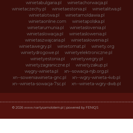
winietabulgaria.pl
winietachorwacja.pl
winietaczechy.pl
winietaestonia.pl
winietalitwa.pl
winietalotwa.pl
winietamoldawia.pl
winietaonline.com
winietapolska.pl
winietarumunia.pl
winietaslovenia.pl
winietaslowacja.pl
winietaslowenia.pl
winietaszwajcaria.pl
winietasłowenia.pl
winietawegry.pl
winietomat.pl
winiety.org
winietydrogowe.pl
winietyelektroniczne.pl
winietyestonia.pl
winietywegry.pl
winietyzagraniczne.pl
winietyzakup.pl
węgry-winieta.pl
xn--sowacja-njb.org.pl
xn--soweniawinieta-gnc.pl
xn--wgry-winieta-4vb.pl
xn--winieta-sowacja-7sc.pl
xn--winieta-wgry-dwb.pl
© 2026 www.nartysamolotem.pl | powered by FENIQS