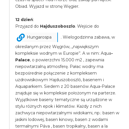
Obiad. Wyjazd w stronę Węgier.
12 dzień
:
Przyjazd do
Hajduszoboszlo
. Wejście do
Hungarospa
. Wielogodzinna zabawa, w
określanym przez Węgrów, „największym
kompleksie wodnym w Europie’’. A w nim: Aqua
-
Palace
, o powierzchni 15.000 m2 , zapewnia
niepowtarzalną atmosferę. Pałac wodny ma
bezpośrednie połączenie z kompleksem
uzdrowiskowym Hajduszoboszló, basenem i
Aquaparkiem. Siedem z 20 basenów Aqua-Palace
znajduje się w kompleksie położonym na parterze.
Wyjątkowe baseny tematyczne są urządzone w
stylu różnych epok i klimatów. Każdy z nich
zachwyca niepowtarzalnymi widokami, np.: basen w
jaskini lodowej, basen kinowy, basen z wodami
termalnymi Páva , basen tropikalny, basen a la