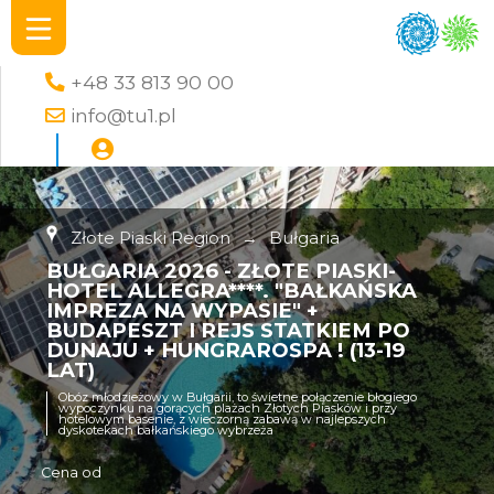
+48 33 813 90 00
info@tu1.pl
Złote Piaski Region
→
Bułgaria
BUŁGARIA 2026 - ZŁOTE PIASKI-
HOTEL ALLEGRA****. "BAŁKAŃSKA
IMPREZA NA WYPASIE" +
BUDAPESZT I REJS STATKIEM PO
DUNAJU + HUNGRAROSPA ! (13-19
LAT)
Obóz młodzieżowy w Bułgarii, to świetne połączenie błogiego
wypoczynku na gorących plażach Złotych Piasków i przy
hotelowym basenie, z wieczorną zabawą w najlepszych
dyskotekach bałkańskiego wybrzeża
Cena od