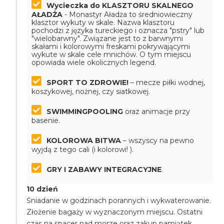
Wycieczka do KLASZTORU SKALNEGO
AŁADŻA
- Monastyr Aładża to średniowieczny
klasztor wykuty w skale. Nazwa klasztoru
pochodzi z języka tureckiego i oznacza "pstry" lub
"wielobarwny". Związane jest to z barwnymi
skałami i kolorowymi freskami pokrywającymi
wykute w skale cele mnichów. O tym miejscu
opowiada wiele okolicznych legend.
SPORT TO ZDROWIE!
– mecze piłki wodnej,
koszykowej, nożnej, czy siatkowej.
SWIMMINGPOOLING
oraz animacje przy
basenie.
KOLOROWA BITWA
– wszyscy na pewno
wyjdą z tego cali (i kolorowi! ).
GRY I ZABAWY INTEGRACYJNE
.
10 dzień
Śniadanie w godzinach porannych i wykwaterowanie.
Złożenie bagaży w wyznaczonym miejscu. Ostatni
czas na spacer nad morze oraz zakup pamiątek.