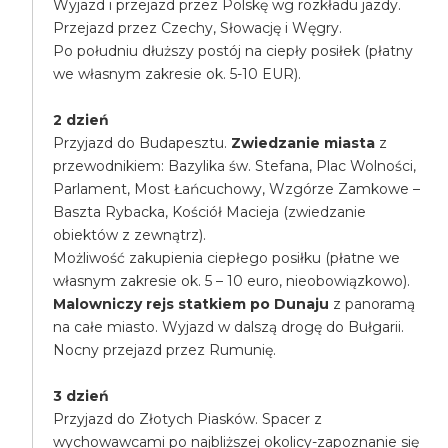
Wyjazd i przejazd przez Polskę wg rozkładu jazdy.
Przejazd przez Czechy, Słowację i Węgry.
Po południu dłuższy postój na ciepły posiłek (płatny
we własnym zakresie ok. 5-10 EUR).
2 dzień
Przyjazd do Budapesztu.
Zwiedzanie miasta
z
przewodnikiem: Bazylika św. Stefana, Plac Wolności,
Parlament, Most Łańcuchowy, Wzgórze Zamkowe –
Baszta Rybacka, Kościół Macieja (zwiedzanie
obiektów z zewnątrz).
Możliwość zakupienia ciepłego posiłku (płatne we
własnym zakresie ok. 5 – 10 euro, nieobowiązkowo).
Malowniczy rejs statkiem po Dunaju
z panoramą
na całe miasto. Wyjazd w dalszą drogę do Bułgarii.
Nocny przejazd przez Rumunię.
3 dzień
Przyjazd do Złotych Piasków. Spacer z
wychowawcami po najbliższej okolicy-zapoznanie się