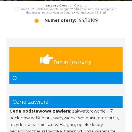
Strona główna
/
Oferta
/
BUŁGARIA 2026 - Złote Piaski-hotel Allegra****. "Bałkańska impreza na wypasie" +
Budapeszt i rejs statkiem po Dunaju + Hungrarospa ! (13-19 lat)
Numer oferty:
194/18109
Terminy / rezerwacja
O
Cena zawiera
Cena podstawowa zawiera
: zakwaterowanie – 7
noclegów w Bułgarii, wyżywienie wg opisu programu,
rezydenta na miejscu w Bułgarii, opiekę kadry
pedagogicznej, ratownika, transport poza granicami