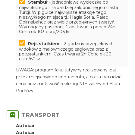
Stambuł
– jednodniowa wycieczka do
największego i najbardziej zaludnionego miasta
Turcji. W pigułce największe atrakcje tego
niezwykłego miejsca tj.: Hagia Sofia, Pałac
Dolmabahce oraz wiele przepięknych świątyń.
Wymagany paszport, Czas trwania ponad 24h
Cena ok 103 euro/206 lv
Rejs statkiem
– 2 godziny przepięknych
widoków z malowniczego żaglowca oraz z
poczęstunkiem, Czas trwania 2h
Cena ok 30
euro/60 lv
UWAGA: program fakultatywny realizowany jest
przez miejscowego kontrahenta, a co za tym idzie
cena oraz możliwość realizacji NIE zależy od Biura
Podróży
TRANSPORT
Autokar
Autokar