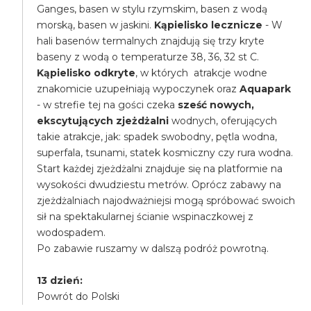
Ganges, basen w stylu rzymskim, basen z wodą
morską, basen w jaskini.
Kąpielisko lecznicze
- W
hali basenów termalnych znajdują się trzy kryte
baseny z wodą o temperaturze 38, 36, 32 st C.
Kąpielisko odkryte
, w których atrakcje wodne
znakomicie uzupełniają wypoczynek oraz
Aquapark
- w strefie tej na gości czeka
sześć nowych,
ekscytujących zjeżdżalni
wodnych, oferujących
takie atrakcje, jak: spadek swobodny, pętla wodna,
superfala, tsunami, statek kosmiczny czy rura wodna.
Start każdej zjeżdżalni znajduje się na platformie na
wysokości dwudziestu metrów. Oprócz zabawy na
zjeżdżalniach najodważniejsi mogą spróbować swoich
sił na spektakularnej ścianie wspinaczkowej z
wodospadem.
Po zabawie ruszamy w dalszą podróż powrotną.
13 dzień:
Powrót do Polski