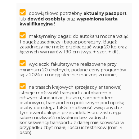
obowiązkowo potrzebny
aktualny paszport
lub
dowód osobisty
oraz
wypełniona karta
kwalifikacyjna
!
maksymalny bagaż: do autokaru można wziąć
1 bagaż zasadniczy i bagaż podręczny. Bagaż
zasadniczy nie może przekraczać wagi 20 kg oraz
łącznych wymiarów 190 cm (wys. + szer. + dł.),
wycieczki fakultatywne realizowane przy
minimum 20 chętnych, podane ceny programów
są z 2024 r. i mogą ulec nieznacznej zmianie,
na trasach krajowych (przejazdy antenowe)
istnieje możliwość transportu autokarem o
niższym standardzie, busem, samochodem
osobowym, transportem publicznym pod opieką
osoby dorosłej, a także możliwość związanych z
tym ewentualnych przesiadek. Biuro zastrzega
sobie możliwość odwołania bez żadnych
konsekwencji transportu z danej miejscowości w
przypadku zbyt małej ilości uczestników (min. 4
osób).