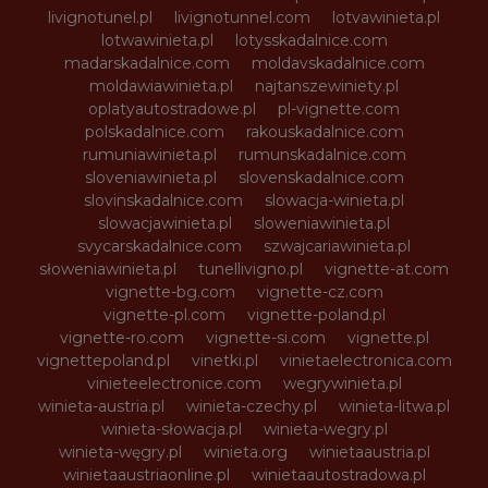
livignotunel.pl
livignotunnel.com
lotvawinieta.pl
lotwawinieta.pl
lotysskadalnice.com
madarskadalnice.com
moldavskadalnice.com
moldawiawinieta.pl
najtanszewiniety.pl
oplatyautostradowe.pl
pl-vignette.com
polskadalnice.com
rakouskadalnice.com
rumuniawinieta.pl
rumunskadalnice.com
sloveniawinieta.pl
slovenskadalnice.com
slovinskadalnice.com
slowacja-winieta.pl
slowacjawinieta.pl
sloweniawinieta.pl
svycarskadalnice.com
szwajcariawinieta.pl
słoweniawinieta.pl
tunellivigno.pl
vignette-at.com
vignette-bg.com
vignette-cz.com
vignette-pl.com
vignette-poland.pl
vignette-ro.com
vignette-si.com
vignette.pl
vignettepoland.pl
vinetki.pl
vinietaelectronica.com
vinieteelectronice.com
wegrywinieta.pl
winieta-austria.pl
winieta-czechy.pl
winieta-litwa.pl
winieta-słowacja.pl
winieta-wegry.pl
winieta-węgry.pl
winieta.org
winietaaustria.pl
winietaaustriaonline.pl
winietaautostradowa.pl