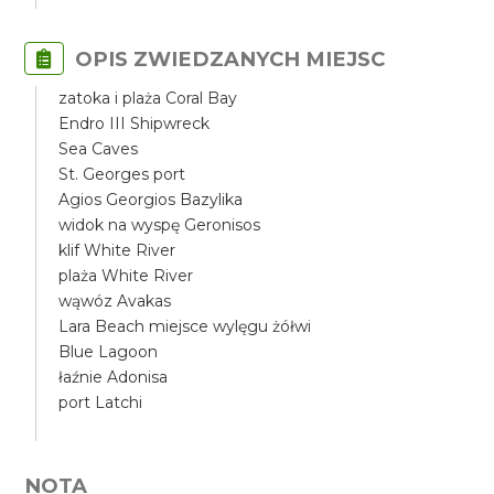
OPIS ZWIEDZANYCH MIEJSC
zatoka i plaża Coral Bay
Endro III Shipwreck
Sea Caves
St. Georges port
Agios Georgios Bazylika
widok na wyspę Geronisos
klif White River
plaża White River
wąwóz Avakas
Lara Beach miejsce wylęgu żółwi
Blue Lagoon
łaźnie Adonisa
port Latchi
NOTA