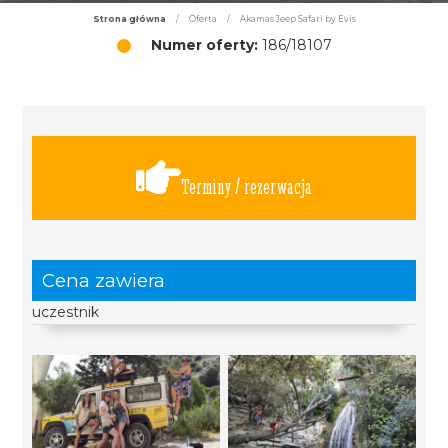
Strona główna
/
Oferta
/
Akamas Jeep Safari by Evis
Numer oferty:
186/18107
Terminy / rezerwacja
Cena zawiera
uczestnik