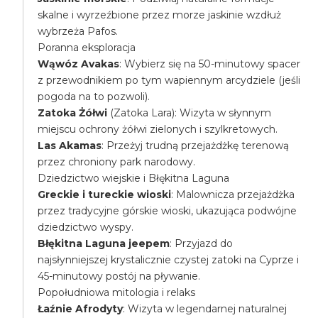
skalne i wyrzeźbione przez morze jaskinie wzdłuż
wybrzeża Pafos.
Poranna eksploracja
Wąwóz Avakas
: Wybierz się na 50-minutowy spacer
z przewodnikiem po tym wapiennym arcydziele (jeśli
pogoda na to pozwoli).
Zatoka Żółwi
(Zatoka Lara): Wizyta w słynnym
miejscu ochrony żółwi zielonych i szylkretowych.
Las Akamas
: Przeżyj trudną przejażdżkę terenową
przez chroniony park narodowy.
Dziedzictwo wiejskie i Błękitna Laguna
Greckie i tureckie wioski
: Malownicza przejażdżka
przez tradycyjne górskie wioski, ukazująca podwójne
dziedzictwo wyspy.
Błękitna Laguna jeepem
: Przyjazd do
najsłynniejszej krystalicznie czystej zatoki na Cyprze i
45-minutowy postój na pływanie.
Popołudniowa mitologia i relaks
Łaźnie Afrodyty
: Wizyta w legendarnej naturalnej