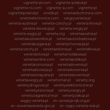
vignette-pl.com
vignette-poland.pl
vignette-ro.com
vignette-si.com
vignette.pl
vignettepoland.pl
vinetki.pl
vinietaelectronica.com
vinieteelectronice.com
wegrywinieta.pl
winieta-austria.pl
winieta-czechy.pl
winieta-litwa.pl
winieta-słowacja.pl
winieta-wegry.pl
winieta-węgry.pl
winieta.org
winietaaustria.pl
winietaaustriaonline.pl
winietaautostradowa.pl
winietabulgaria.pl
winietachorwacja.pl
winietaczechy.pl
winietaestonia.pl
winietalitwa.pl
winietalotwa.pl
winietamoldawia.pl
winietaonline.com
winietapolska.pl
winietarumunia.pl
winietaslovenia.pl
winietaslowacja.pl
winietaslowenia.pl
winietaszwajcaria.pl
winietasłowenia.pl
winietawegry.pl
winietomat.pl
winiety.org
winietydrogowe.pl
winietyelektroniczne.pl
winietyestonia.pl
winietywegry.pl
winietyzagraniczne.pl
winietyzakup.pl
węgry-winieta.pl
xn--sowacja-njb.org.pl
xn--soweniawinieta-gnc.pl
xn--wgry-winieta-4vb.pl