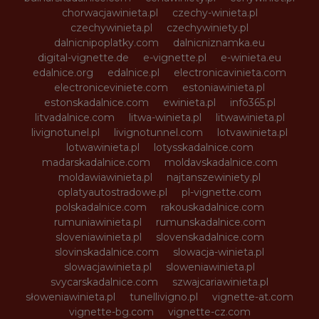
chorwacjawinieta.pl
czechy-winieta.pl
czechywinieta.pl
czechywiniety.pl
dalnicnipoplatky.com
dalnicniznamka.eu
digital-vignette.de
e-vignette.pl
e-winieta.eu
edalnice.org
edalnice.pl
electronicavinieta.com
electroniceviniete.com
estoniawinieta.pl
estonskadalnice.com
ewinieta.pl
info365.pl
litvadalnice.com
litwa-winieta.pl
litwawinieta.pl
livignotunel.pl
livignotunnel.com
lotvawinieta.pl
lotwawinieta.pl
lotysskadalnice.com
madarskadalnice.com
moldavskadalnice.com
moldawiawinieta.pl
najtanszewiniety.pl
oplatyautostradowe.pl
pl-vignette.com
polskadalnice.com
rakouskadalnice.com
rumuniawinieta.pl
rumunskadalnice.com
sloveniawinieta.pl
slovenskadalnice.com
slovinskadalnice.com
slowacja-winieta.pl
slowacjawinieta.pl
sloweniawinieta.pl
svycarskadalnice.com
szwajcariawinieta.pl
słoweniawinieta.pl
tunellivigno.pl
vignette-at.com
vignette-bg.com
vignette-cz.com