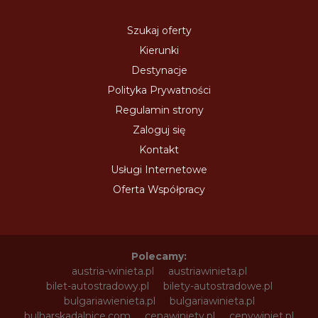
Szukaj oferty
Kierunki
Destynacje
Polityka Prywatności
Regulamin strony
Zaloguj się
Kontakt
Usługi Internetowe
Oferta Współpracy
Polecamy:
austria-winieta.pl
austriawinieta.pl
bilet-autostradowy.pl
bilety-autostradowe.pl
bulgariawienieta.pl
bulgariawinieta.pl
bulharskadalnice.com
cenawiniety.pl
cenywiniet.pl