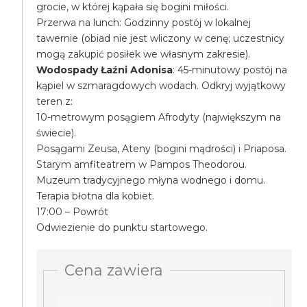
grocie, w której kąpała się bogini miłości.
Przerwa na lunch: Godzinny postój w lokalnej
tawernie (obiad nie jest wliczony w cenę; uczestnicy
mogą zakupić posiłek we własnym zakresie).
Wodospady Łaźni Adonisa
: 45-minutowy postój na
kąpiel w szmaragdowych wodach. Odkryj wyjątkowy
teren z:
10-metrowym posągiem Afrodyty (największym na
świecie).
Posągami Zeusa, Ateny (bogini mądrości) i Priaposa.
Starym amfiteatrem w Pampos Theodorou.
Muzeum tradycyjnego młyna wodnego i domu.
Terapia błotna dla kobiet.
17:00 – Powrót
Odwiezienie do punktu startowego.
Cena zawiera