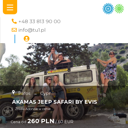
+48 33 813 90 00
info@tu1.pl
Pafos
→
Cypr
AKAMAS JEEP SAFARI BY EVIS
Źródła Adonisa w cenie
260 PLN
/ 60 EUR
Cena od