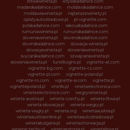
lotwawinieta.pl
lotysskadalnice.com
madarskadalnice.com
moldavskadalnice.com
moldawiawinieta.pl
najtanszewiniety.pl
oplatyautostradowe.pl
pl-vignette.com
polskadalnice.com
rakouskadalnice.com
rumuniawinieta.pl
rumunskadalnice.com
sloveniawinieta.pl
slovenskadalnice.com
slovinskadalnice.com
slowacja-winieta.pl
slowacjawinieta.pl
sloweniawinieta.pl
svycarskadalnice.com
szwajcariawinieta.pl
słoweniawinieta.pl
tunellivigno.pl
vignette-at.com
vignette-bg.com
vignette-cz.com
vignette-pl.com
vignette-poland.pl
vignette-ro.com
vignette-si.com
vignette.pl
vignettepoland.pl
vinetki.pl
vinietaelectronica.com
vinieteelectronice.com
wegrywinieta.pl
winieta-austria.pl
winieta-czechy.pl
winieta-litwa.pl
winieta-słowacja.pl
winieta-wegry.pl
winieta-węgry.pl
winieta.org
winietaaustria.pl
winietaaustriaonline.pl
winietaautostradowa.pl
winietabulgaria.pl
winietachorwacja.pl
winietaczechy.pl
winietaestonia.pl
winietalitwa.pl