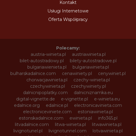
Kontakt
Usługi Internetowe
Oferta Współpracy
Polecamy:
austria-winieta.pl
austriawinieta.pl
bilet-autostradowy.pl
bilety-autostradowe.pl
bulgariawienieta.pl
bulgariawinieta.pl
bulharskadalnice.com
cenawiniety.pl
cenywiniet.pl
chorwacjawinieta.pl
czechy-winieta.pl
czechywinieta.pl
czechywiniety.pl
dalnicnipoplatky.com
dalnicniznamka.eu
digital-vignette.de
e-vignette.pl
e-winieta.eu
edalnice.org
edalnice.pl
electronicavinieta.com
electroniceviniete.com
estoniawinieta.pl
estonskadalnice.com
ewinieta.pl
info365.pl
litvadalnice.com
litwa-winieta.pl
litwawinieta.pl
livignotunel.pl
livignotunnel.com
lotvawinieta.pl