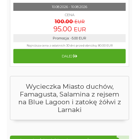
10.08.2026 - 10.08.2026
CENA
100.00
EUR
95.00
EUR
Promocja
:
-5.00
EUR
Najniższa cena z ostatnich 30 dni przed obniżką:
80.00 EUR
DALEJ
Wycieczka Miasto duchów,
Famagusta, Salamina z rejsem
na Blue Lagoon i zatokę żółwi z
Larnaki