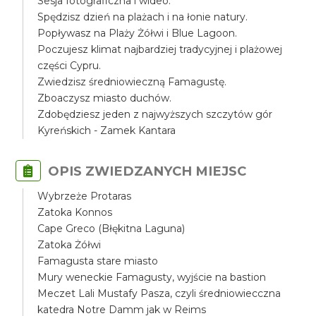
Sesja fotograficzna i wideo.
Spędzisz dzień na plażach i na łonie natury.
Popływasz na Plaży Żółwi i Blue Lagoon.
Poczujesz klimat najbardziej tradycyjnej i plażowej
części Cypru.
Zwiedzisz średniowieczną Famagustę.
Zboaczysz miasto duchów.
Zdobędziesz jeden z najwyższych szczytów gór
Kyreńskich - Zamek Kantara
OPIS ZWIEDZANYCH MIEJSC
Wybrzeże Protaras
Zatoka Konnos
Cape Greco (Błękitna Laguna)
Zatoka Żółwi
Famagusta stare miasto
Mury weneckie Famagusty, wyjście na bastion
Meczet Lali Mustafy Pasza, czyli średniowiecczna
katedra Notre Damm jak w Reims