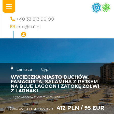
+48 33 813 90 00
info@tu1.pl
Larnaca
→
Cypr
WYCIECZKA MIASTO DUCHÓW,
FAMAGUSTA, SALAMINA Z REJSEM
NA BLUE LAGOON I ZATOKĘ ŻÓŁWI
Z LARNAKI
Cypr Północny z rejsem w pakiecie
412 PLN / 95 EUR
Cena od
434 PLN / 100 EUR