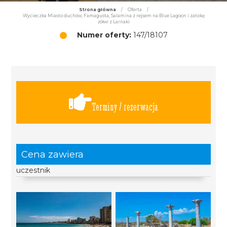
Strona główna
/
Oferta
/
Wycieczka Miasto duchów, Famagusta, Salamina z rejsem na Blue Lagoon i zatokę
żółwi z Larnaki
Numer oferty:
147/18107
Terminy / rezerwacja
Cena zawiera
uczestnik