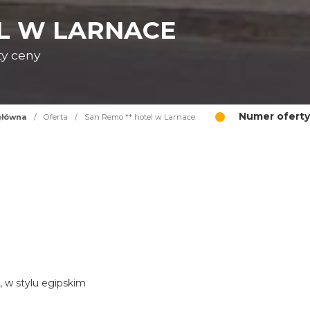
EL W LARNACE
ty ceny
Numer oferty
główna
/
Oferta
/
San Remo ** hotel w Larnace
, w stylu egipskim