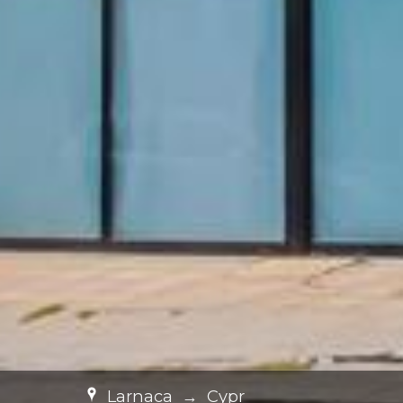
Larnaca
→
Cypr