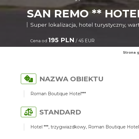
SAN REMO ** HOT
Super lokalizacja, hotel turystyczny, war
195 PLN
/ 45 EUR
Cena od
Strona 
NAZWA OBIEKTU
Roman Boutique Hotel***
STANDARD
Hotel ***, trzygwiazdkowy, Roman Boutique Hotel