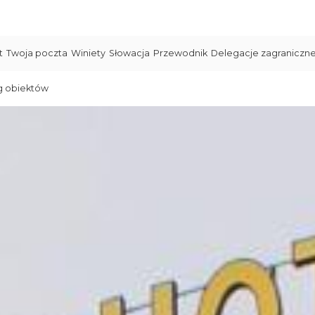
t
Twoja poczta
Winiety
Słowacja
Przewodnik
Delegacje zagraniczn
g obiektów