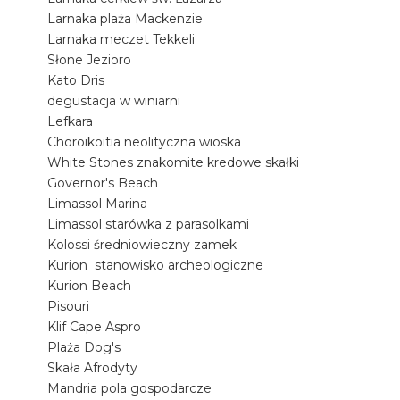
Larnaka plaża Mackenzie
Larnaka meczet Tekkeli
Słone Jezioro
Kato Dris
degustacja w winiarni
Lefkara
Choroikoitia neolityczna wioska
White Stones znakomite kredowe skałki
Governor's Beach
Limassol Marina
Limassol starówka z parasolkami
Kolossi średniowieczny zamek
Kurion stanowisko archeologiczne
Kurion Beach
Pisouri
Klif Cape Aspro
Plaża Dog's
Skała Afrodyty
Mandria pola gospodarcze