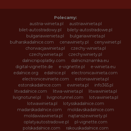
Polecamy:
austria-winieta.pl
austriawinieta.pl
bilet-autostradowy.pl
bilety-autostradowe.pl
bulgariawienieta.pl
bulgariawinieta.pl
bulharskadalnice.com
cenawiniety.pl
cenywiniet.pl
chorwacjawinieta.pl
czechy-winieta.pl
czechywinieta.pl
czechywiniety.pl
dalnicnipoplatky.com
dalnicniznamka.eu
digital-vignette.de
e-vignette.pl
e-winieta.eu
edalnice.org
edalnice.pl
electronicavinieta.com
electroniceviniete.com
estoniawinieta.pl
estonskadalnice.com
ewinieta.pl
info365.pl
litvadalnice.com
litwa-winieta.pl
litwawinieta.pl
livignotunel.pl
livignotunnel.com
lotvawinieta.pl
lotwawinieta.pl
lotysskadalnice.com
madarskadalnice.com
moldavskadalnice.com
moldawiawinieta.pl
najtanszewiniety.pl
oplatyautostradowe.pl
pl-vignette.com
polskadalnice.com
rakouskadalnice.com