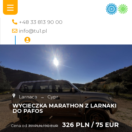
+48 33 813 90 00
info@tu1.pl
Larnaca
→
Cypr
WYCIECZKA MARATHON Z LARNAKI
DO PAFOS
326 PLN / 75 EUR
Cena od
391 PLN / 90 EUR