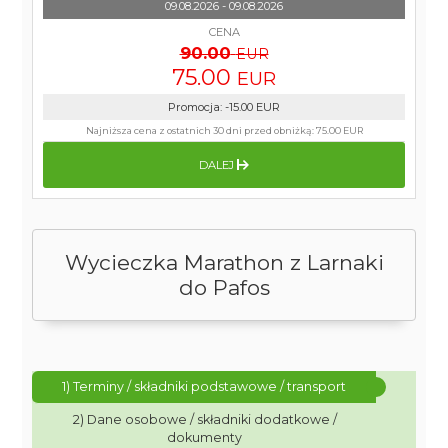
09.08.2026 - 09.08.2026
CENA
90.00
EUR
75.00
EUR
Promocja
:
-15.00
EUR
Najniższa cena z ostatnich 30 dni przed obniżką:
75.00 EUR
DALEJ
Wycieczka Marathon z Larnaki
do Pafos
1) Terminy / składniki podstawowe / transport
2) Dane osobowe / składniki dodatkowe /
dokumenty