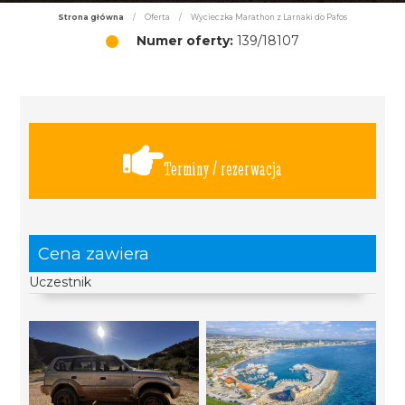
Strona główna
/
Oferta
/
Wycieczka Marathon z Larnaki do Pafos
Numer oferty:
139/18107
Terminy / rezerwacja
Cena zawiera
Uczestnik