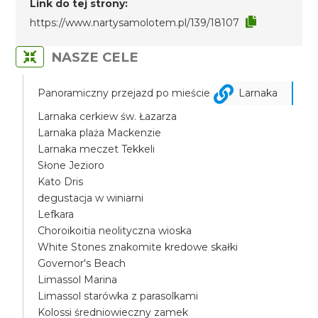
Link do tej strony:
https://www.nartysamolotem.pl/139/18107
NASZE CELE
Panoramiczny przejazd po mieście
Larnaka
Larnaka cerkiew św. Łazarza
Larnaka plaża Mackenzie
Larnaka meczet Tekkeli
Słone Jezioro
Kato Dris
degustacja w winiarni
Lefkara
Choroikoitia neolityczna wioska
White Stones znakomite kredowe skałki
Governor's Beach
Limassol Marina
Limassol starówka z parasolkami
Kolossi średniowieczny zamek