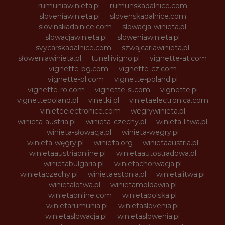
rumuniawinieta.pl
rumunskadalnice.com
sloveniawinieta.pl
slovenskadalnice.com
slovinskadalnice.com
slowacja-winieta.pl
slowacjawinieta.pl
sloweniawinieta.pl
svycarskadalnice.com
szwajcariawinieta.pl
słoweniawinieta.pl
tunellivigno.pl
vignette-at.com
vignette-bg.com
vignette-cz.com
vignette-pl.com
vignette-poland.pl
vignette-ro.com
vignette-si.com
vignette.pl
vignettepoland.pl
vinetki.pl
vinietaelectronica.com
vinieteelectronice.com
wegrywinieta.pl
winieta-austria.pl
winieta-czechy.pl
winieta-litwa.pl
winieta-słowacja.pl
winieta-wegry.pl
winieta-węgry.pl
winieta.org
winietaaustria.pl
winietaaustriaonline.pl
winietaautostradowa.pl
winietabulgaria.pl
winietachorwacja.pl
winietaczechy.pl
winietaestonia.pl
winietalitwa.pl
winietalotwa.pl
winietamoldawia.pl
winietaonline.com
winietapolska.pl
winietarumunia.pl
winietaslovenia.pl
winietaslowacja.pl
winietaslowenia.pl