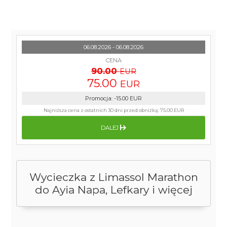
06.08.2026 - 06.08.2026
CENA
90.00
EUR
75.00
EUR
Promocja
:
-15.00
EUR
Najniższa cena z ostatnich 30 dni przed obniżką:
75.00 EUR
DALEJ
Wycieczka z Limassol Marathon
do Ayia Napa, Lefkary i więcej