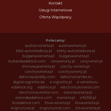
Kontakt
Usługi Internetowe
Oferta Współpracy
Polecamy:
austria-winieta.pl
austriawinieta.pl
bilet-autostradowy.pl
bilety-autostradowe.pl
bulgariawienieta.pl
bulgariawinieta.pl
bulharskadalnice.com
cenawiniety.pl
cenywiniet.pl
chorwacjawinieta.pl
czechy-winieta.pl
czechywinieta.pl
czechywiniety.pl
dalnicnipoplatky.com
dalnicniznamka.eu
digital-vignette.de
e-vignette.pl
e-winieta.eu
edalnice.org
edalnice.pl
electronicavinieta.com
electroniceviniete.com
estoniawinieta.pl
estonskadalnice.com
ewinieta.pl
info365.pl
litvadalnice.com
litwa-winieta.pl
litwawinieta.pl
livignotunel.pl
livignotunnel.com
lotvawinieta.pl