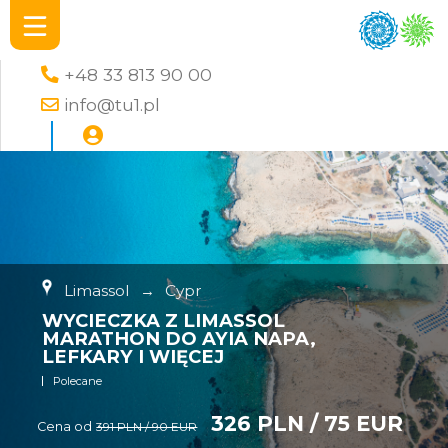
+48 33 813 90 00
info@tu1.pl
Limassol
→
Cypr
WYCIECZKA Z LIMASSOL
MARATHON DO AYIA NAPA,
LEFKARY I WIĘCEJ
Polecane
326 PLN / 75 EUR
Cena od
391 PLN / 90 EUR