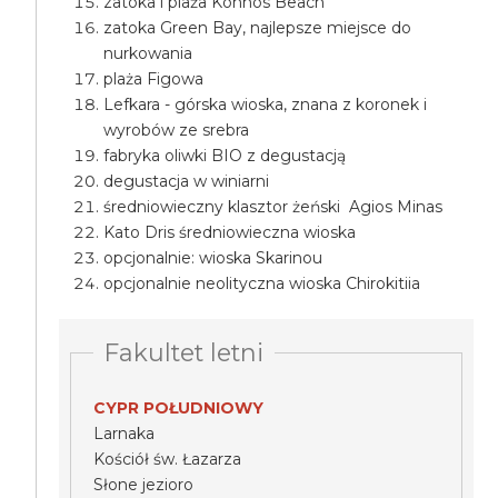
zatoka i plaża Konnos Beach
zatoka Green Bay, najlepsze miejsce do
nurkowania
plaża Figowa
Lefkara - górska wioska, znana z koronek i
wyrobów ze srebra
fabryka oliwki BIO z degustacją
degustacja w winiarni
średniowieczny klasztor żeński Agios Minas
Kato Dris średniowieczna wioska
opcjonalnie: wioska Skarinou
opcjonalnie neolityczna wioska Chirokitiia
Fakultet letni
CYPR POŁUDNIOWY
Larnaka
Kościół św. Łazarza
Słone jezioro