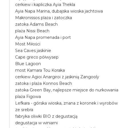
cerkiew i kapliczka Ayia Thekla
Ayia Napa Marina, dubajska wioska jachtowa
Makronissos plaża i zatoczka
zatoka Adams Beach
plaża Nissi Beach
Ayia Napa promenada i port
Most Miłości
Sea Caves jaskinie
Cape greco półwysep
Blue Lagoon
most Kamara Tou Koraka
cerkiew Agioi Anargiroi z jaskinią Zangooly
zatoka i plaża Konnos Beach
zatoka Green Bay, najlepsze miejsce do nurkowania
plaża Figowa
Lefkara - górska wioska, znana z koronek i wyrobów
ze srebra
fabryka oliwki BIO z degustacją
degustacja w winiarni