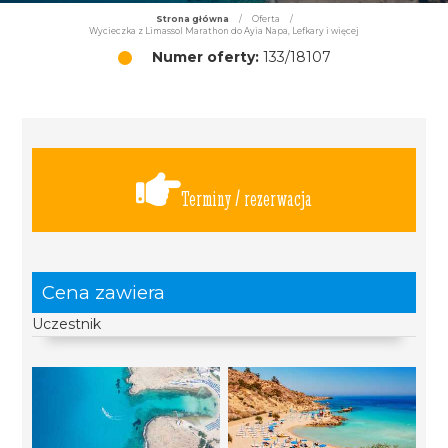
Strona główna
/
Oferta
/
Wycieczka z Limassol Marathon do Ayia Napa, Lefkary i więcej
Numer oferty:
133/18107
Terminy / rezerwacja
Cena zawiera
Uczestnik