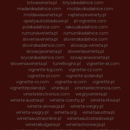
lotwawinieta.pl
lotysskadalnice.com
madarskadalnice.com
moldavskadalnice.com
moldawiawinieta.pl
najtanszewiniety.pl
oplatyautostradowe.pl
pl-vignette.com
polskadalnice.com
rakouskadalnice.com
rumuniawinieta.pl
rumunskadalnice.com
sloveniawinieta.pl
slovenskadalnice.com
slovinskadalnice.com
slowacja-winieta.pl
slowacjawinieta.pl
sloweniawinieta.pl
svycarskadalnice.com
szwajcariawinieta.pl
słoweniawinieta.pl
tunellivigno.pl
vignette-at.com
vignette-bg.com
vignette-cz.com
vignette-pl.com
vignette-poland.pl
vignette-ro.com
vignette-si.com
vignette.pl
vignettepoland.pl
vinetki.pl
vinietaelectronica.com
vinieteelectronice.com
wegrywinieta.pl
winieta-austria.pl
winieta-czechy.pl
winieta-litwa.pl
winieta-słowacja.pl
winieta-wegry.pl
winieta-węgry.pl
winieta.org
winietaaustria.pl
winietaaustriaonline.pl
winietaautostradowa.pl
winietabulgaria.pl
winietachorwacja.pl