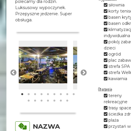
polecamy dla rodzin.
siłownia
Luksusowy wypoczynek.
korty teni
Przepyszne jedzenie. Super
basen kryt
obsługa.
basen odkr
klimatyzac
indywidualna
pokój zaba
dzieci
ogród
plac zabaw
strefa SPA
strefa Well
kawiarnia
Otoczenie
tereny
rekreacyjne
trasy spac
ścieżka zd
plaża
NAZWA
przystań 