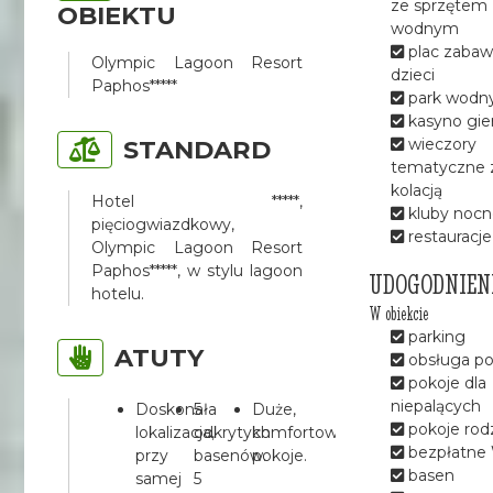
ze sprzętem
OBIEKTU
wodnym
plac zabaw
Olympic Lagoon Resort
dzieci
Paphos*****
park wodn
kasyno gie
STANDARD
wieczory
tematyczne 
kolacją
Hotel *****,
kluby nocn
pięciogwiazdkowy,
restauracje
Olympic Lagoon Resort
Paphos*****, w stylu lagoon
UDOGODNIEN
hotelu.
W obiekcie
parking
ATUTY
obsługa po
pokoje dla
niepalących
Doskonała
5
Duże,
pokoje rod
lokalizacja,
odkrytych
komfortowe
bezpłatne 
przy
basenów.
pokoje.
basen
samej
5