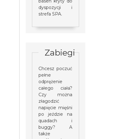
basen kryty do
dyspozycji i
strefa SPA.
Zabiegi
Chcesz poczuć
pełne
odprężenie
całego ciała?
Czy można
złagodzić
napięcie mięśni
po jeździe na
quadach i
buggy? A
także